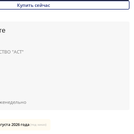
Купить сейчас
ге
ТВО "АСТ"
женедельно
вгуста 2026 года
(под заказ)