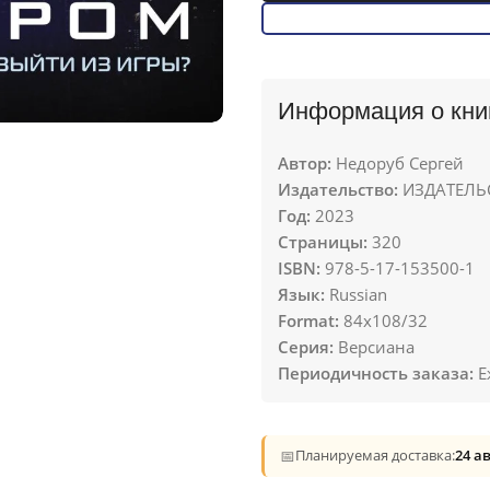
Информация о кни
Автор:
Недоруб Сергей
Издательство:
ИЗДАТЕЛЬС
Год:
2023
Страницы:
320
ISBN:
978-5-17-153500-1
Язык:
Russian
Format:
84x108/32
Серия:
Версиана
Периодичность заказа:
Е
📅
Планируемая доставка:
24 а