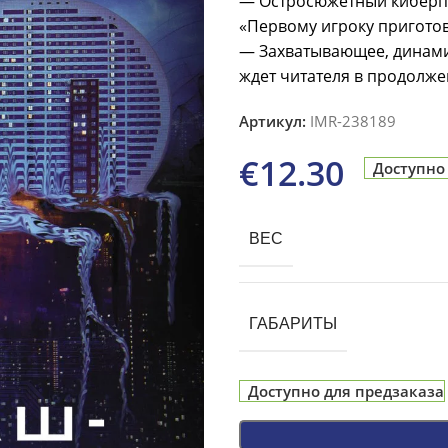
— Остросюжетный киберпа
«Первому игроку приготов
— Захватывающее, динами
ждет читателя в продолже
Артикул:
IMR-238189
€
12.30
Доступно
ВЕС
ГАБАРИТЫ
Доступно для предзаказа