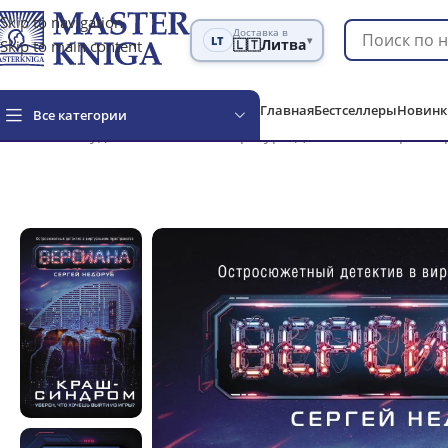
Skip to navigation
Доставка в
LT
▾
Skip to main content
🇱🇹
Литва
Главная
Бестселлеры
Новинк
Все категории
Главная
Художественная литература
Детективы и трилле