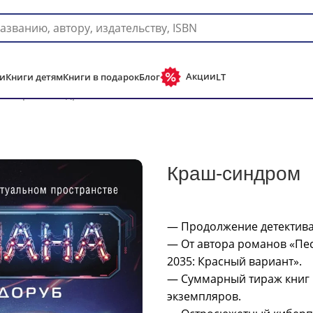
Доставка в любую страну мира!
Акции
и
Книги детям
Книги в подарок
Блог
LT
ры
Краш-синдром
Краш-синдром
— Продолжение детектива 
— От автора романов «Пе
2035: Красный вариант».
— Суммарный тираж книг 
экземпляров.