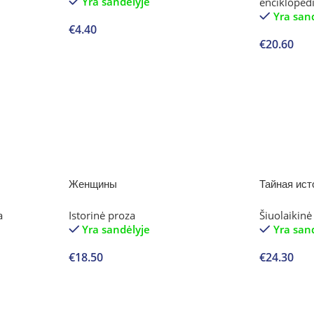
Yra sandėlyje
encikloped
Yra san
€
4.40
€
20.60
Į krepšelį
Į krepšelį
Женщины
Тайная ист
a
Istorinė proza
Šiuolaikinė
Yra sandėlyje
Yra san
€
18.50
€
24.30
Į krepšelį
Į krepšelį