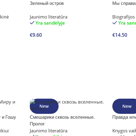
Зеленый остров
Мы справи
ikinė
Jaunimo literatūra
Biografijo
Yra sandėlyje
Yra san
€
9.60
€
14.50
Į krepšelį
Į krepšelį
New
New
 и Гошу
Смешарики сквозь вселенные.
Правда ил
Пролог
ikiui
Jaunimo literatūra
Knygos va