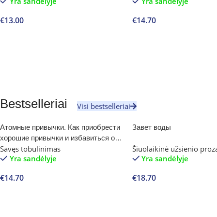
Yra sandėlyje
Yra sandėlyje
€
13.00
€
14.70
Į krepšelį
Į krepšelį
Bestselleriai
Visi bestselleriai
Атомные привычки. Как приобрести
Завет воды
хорошие привычки и избавиться от
Savęs tobulinimas
Šiuolaikinė užsienio proz
плохих
Yra sandėlyje
Yra sandėlyje
€
14.70
€
18.70
Į krepšelį
Į krepšelį