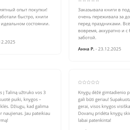
иятный опыт покупки!
Заказывала книги в по
аботали быстро, книги
очень переживала за до
 идеальном состоянии.
перед праздниками. Вс
вовремя, аккуратно и с
заботой.
12.2025
Анна Р.
23.12.2025
s į Taliną užtruko vos 3
Knygų dėžė gimtadienio p
kuotė puiki, knygos –
gali būti geriau! Supakuot
ūklės. Džiugu, kad galima
gerai, visos knygos visiška
ir naujienas. Jau pateikiau
Dovanų pridėta knygų ski
ymą!
labai patenkinta!