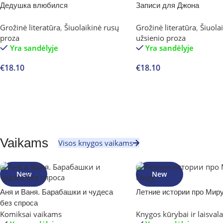
Дедушка влюбился
Записи для Джона
Grožinė literatūra
,
Šiuolaikinė rusų
Grožinė literatūra
,
Šiuola
proza
užsienio proza
Yra sandėlyje
Yra sandėlyje
€
18.10
€
18.10
Į krepšelį
Į krepšelį
Vaikams
Visos knygos vaikams
New
New
Аня и Ваня. Барабашки и чудеса
Летние истории про Миру
без спроса
Komiksai vaikams
Knygos kūrybai ir laisvala