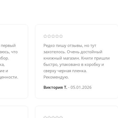
е первый
Редко пишу отзывы, но тут
аюсь, что
захотелось. Очень достойный
бор.
книжный магазин. Книги пришли
ка,
быстро, упаковано в коробку и
ие и
сверху черная пленка.
ценности.
Рекомендую.
Виктория Т.
05.01.2026