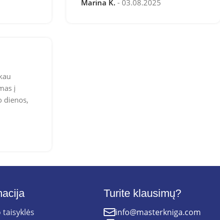
Marina K.
03.08.2025
ikau
mas į
o dienos,
macija
Turite klausimų?
 taisyklės
info@masterkniga.com