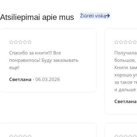
Žiūrėti viską
Atsiliepimai apie mus
Спасибо за книги!!! Все
Получила 
понравилось! Буду заказывать
большое, 
еще!
Книги за
хорошо уп
Светлана
06.03.2026
за такое 
и дальше 
Светлан