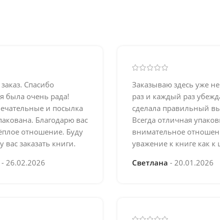
заказ. Спасибо
Заказываю здесь уже н
я была очень рада!
раз и каждый раз убежд
мечательные и посылка
сделала правильный вы
акована. Благодарю вас
Всегда отличная упаков
тёплое отношение. Буду
внимательное отношен
у вас заказать книги.
уважение к книге как к 
а
26.02.2026
Светлана
20.01.2026