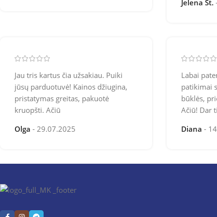
Jelena St.
Jau tris kartus čia užsakiau. Puiki
Labai pate
jūsų parduotuvė! Kainos džiugina,
patikimai 
pristatymas greitas, pakuotė
būklės, pri
kruopšti. Ačiū
Ačiū! Dar t
Olga
29.07.2025
Diana
14