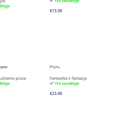
Yra sandėlyje
ijos
dėlyje
€
13.30
Į krepšelį
ория
Ртуть
 užsienio proza
Fantastika ir fantazija
dėlyje
Yra sandėlyje
€
23.40
Į krepšelį