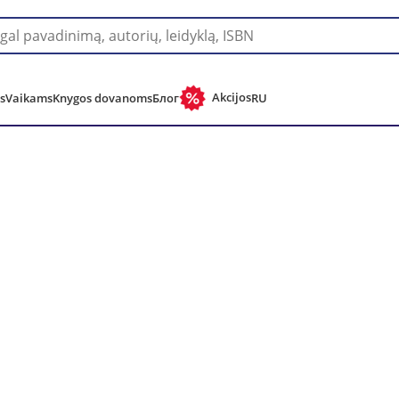
Pristatymas į bet kurią pasaulio šalį!
Akcijos
s
Vaikams
Knygos dovanoms
Блог
RU