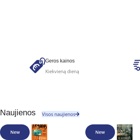
Geros kainos
Kiekvieną dieną
Naujienos
Visos naujienos
New
New