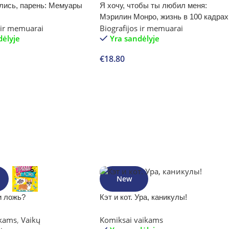
лись, парень: Мемуары
Я хочу, чтобы ты любил меня:
Мэрилин Монро, жизнь в 100 кадрах
s ir memuarai
Biografijos ir memuarai
dėlyje
Yra sandėlyje
€
18.80
Į krepšelį
New
и ложь?
Кэт и кот. Ура, каникулы!
ikams
,
Vaikų
Komiksai vaikams