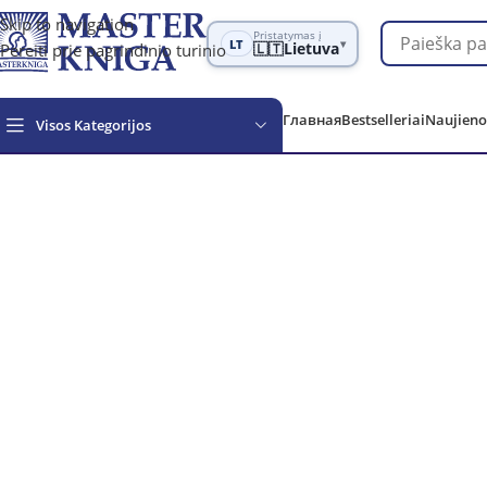
Skip to navigation
Pristatymas į
LT
▾
Pereiti prie pagrindinio turinio
🇱🇹
Lietuva
Главная
Bestselleriai
Naujieno
Visos Kategorijos