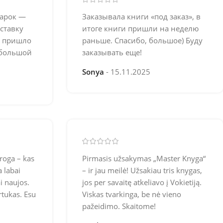
дарок —
Заказывала книги «под заказ», в
ставку
итоге книги пришли на неделю
ё пришло
раньше. Спасибо, большое) Буду
 большой
заказывать еще!
Sonya
15.11.2025
roga – kas
Pirmasis užsakymas „Master Knyga“
a labai
– ir jau meilė! Užsakiau tris knygas,
i naujos.
jos per savaitę atkeliavo į Vokietiją.
rtukas. Esu
Viskas tvarkinga, be nė vieno
pažeidimo. Skaitome!