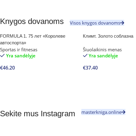
Knygos dovanoms
Visos knygos dovanoms
FORMULA 1. 75 лет «Королеве
Климт. Золото соблазна
автоспорта»
Sportas ir fitnesas
Šiuolaikinis menas
Yra sandėlyje
Yra sandėlyje
€
46.20
€
37.40
Į krepšelį
Į krepšelį
masterkniga.online
Sekite mus Instagram