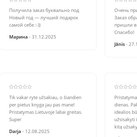
Получила заказ буквально под
Очень пр
Новый год — лучший подарок
Заказ обр
самой себе :-))
пришли в
Спасибо!
Марина
31.12.2025
Jānis
27.
Tik vakar ryte užsakiau, o šiandien
Pristatyma
per pietus knyga jau pas mane!
dienas. Pa
Pristatymas Lietuvoje labai greitas.
idealios b
Super
užsisakyti 
kitą užsak
Darja
12.08.2025