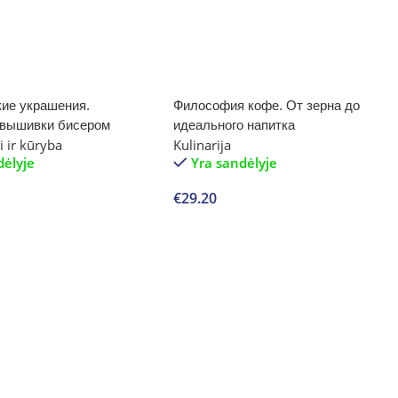
кие украшения.
Философия кофе. От зерна до
 вышивки бисером
идеального напитка
 ir kūryba
Kulinarija
dėlyje
Yra sandėlyje
€
29.20
Į krepšelį