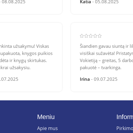
08.08.2025
Katia
05.08.2025
nkinta užsakymu! Viskas
Šiandien gavau siuntą ir l
supakuota, knygos puikios
visiškai sužavėta! Pristaty
dėta ir knygų skirtukas.
Vokietiją – greitas, 5 darb
ikrai užsakysiu.
pakuotė – tvarkinga.
.07.2025
Irina
09.07.2025
Meniu
Infor
Apie mus
Pirkimo