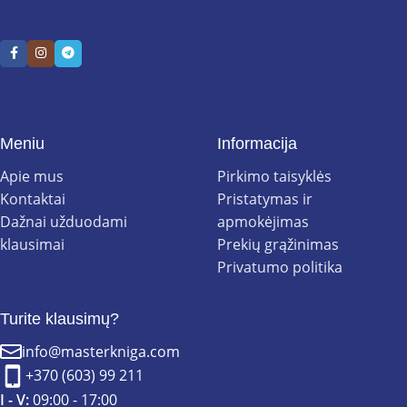
Meniu
Informacija
Apie mus
Pirkimo taisyklės
Kontaktai
Pristatymas ir
Dažnai užduodami
apmokėjimas
klausimai
Prekių grąžinimas
Privatumo politika
Turite klausimų?
info@masterkniga.com
+370 (603) 99 211
I - V:
09:00 - 17:00