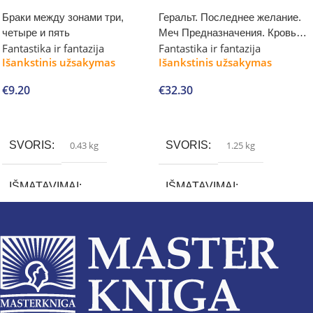
Браки между зонами три,
Геральт. Последнее желание.
четыре и пять
Меч Предназначения. Кровь
Fantastika ir fantazija
Fantastika ir fantazija
эльфов. Час Презрения
Išankstinis užsakymas
Išankstinis užsakymas
€
9.20
€
32.30
Į krepšelį
Į krepšelį
SVORIS
0.43 kg
SVORIS
1.25 kg
IŠMATAVIMAI
IŠMATAVIMAI
2 × 22 × 15 cm
5.5 × 15.2 × 21.7 cm