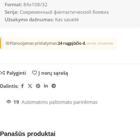
Format:
84x108/32
Serija:
Современный фантастический боевик
Užsakymo dažnumas:
Kas savaitė
📅
Planuojamas pristatymas:
24 rugpjūčio d.
(prekė užsakoma)
Palyginti
Į norų sąrašą
Dalintis:
19
Automatinis paštomato parinkimas
Panašūs produktai