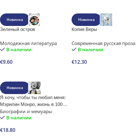
В корзину
Новинка
Новинка
Зеленый остров
Копия Веры
Молодежная литература
Современная русская проза
В наличии
В наличии
€
9.60
€
12.30
В корзину
В корзину
Новинка
Я хочу, чтобы ты любил меня:
Мэрилин Монро, жизнь в 100
Биографии и мемуары
кадрах
В наличии
€
18.80
В корзину