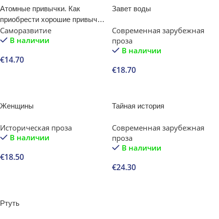
Атомные привычки. Как
Завет воды
приобрести хорошие привычки
Саморазвитие
Современная зарубежная
и избавиться от плохих
В наличии
проза
В наличии
€
14.70
€
18.70
В корзину
В корзину
Женщины
Тайная история
Историческая проза
Современная зарубежная
В наличии
проза
В наличии
€
18.50
€
24.30
В корзину
В корзину
Ртуть