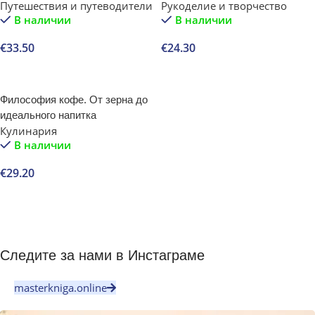
Путешествия и путеводители
Рукоделие и творчество
планеты, в которых нужно
В наличии
В наличии
побывать
€
33.50
€
24.30
В корзину
В корзину
Философия кофе. От зерна до
идеального напитка
Кулинария
В наличии
€
29.20
В корзину
Следите за нами в Инстаграме
masterkniga.online