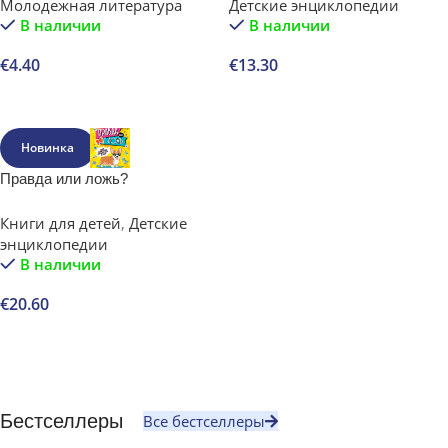
Молодежная литература
Детские энциклопедии
девочках, которые выросли и
В наличии
В наличии
изменили мир.
€
4.40
€
13.30
В корзину
В корзину
Новинка
Правда или ложь?
Книги для детей
,
Детские
энциклопедии
В наличии
€
20.60
В корзину
Бестселлеры
Все бестселлеры