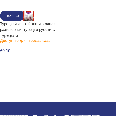
В корзину
В корзину
Новинка
Турецкий язык. 4 книги в одной:
разговорник, турецко-русский
Турецкий
словарь, русско-турецкий
Доступно для предзаказа
словарь, грамматика
€
9.10
В корзину