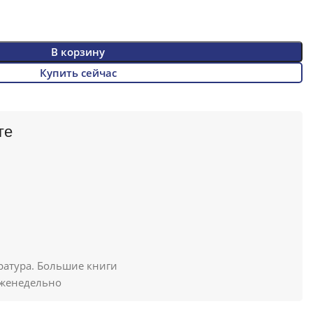
В корзину
Купить сейчас
ге
атура. Большие книги
женедельно