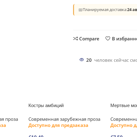
📅
Планируемая доставка:
24 а
Compare
В избранн
20
человек сейчас смо
Костры амбиций
Мертвые мог
ая проза
Современная зарубежная проза
Современна
аза
Доступно для предзаказа
Доступно д