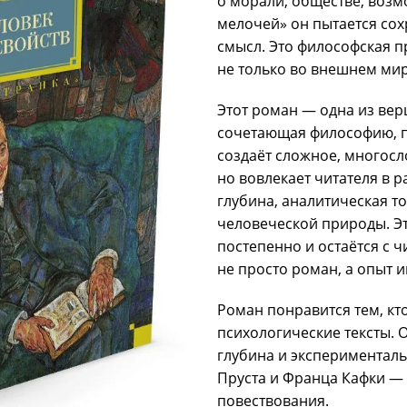
о морали, обществе, возм
мелочей» он пытается сох
смысл. Это философская п
не только во внешнем мир
Этот роман — одна из вер
сочетающая философию, п
создаёт сложное, многосл
но вовлекает читателя в 
глубина, аналитическая т
человеческой природы. Эт
постепенно и остаётся с ч
не просто роман, а опыт 
Роман понравится тем, кт
психологические тексты. 
глубина и экспериментал
Пруста и Франца Кафки —
повествования.