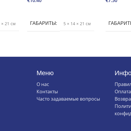
€
10.40
€
7.50
В корзину
В корзину
4 × 21 см
ГАБАРИТЫ
5 × 14 × 21 см
ГАБАРИ
Меню
Инфо
О нас
Правил
Контакты
Оплата
Часто задаваемые вопросы
Возвра
Полити
конфид