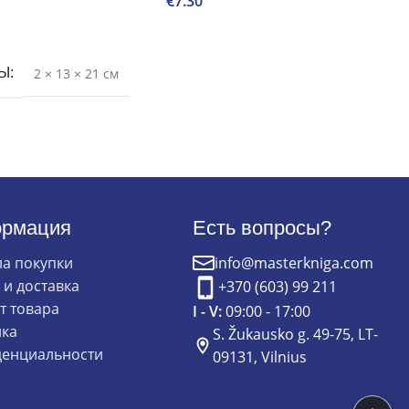
€
7.30
В корзину
ТЫ
2 × 13 × 21 см
рмация
Есть вопросы?
а покупки
info@masterkniga.com
 и доставка
+370 (603) 99 211
т товара
I - V:
09:00 - 17:00
ка
S. Žukausko g. 49-75, LT-
енциальности
09131, Vilnius