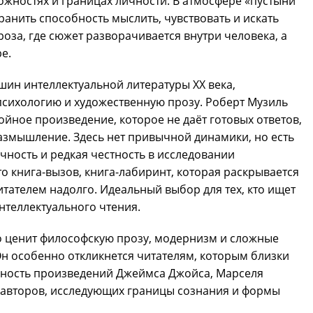
ожностях и границах личности. В атмосфере «пустыни
ранить способность мыслить, чувствовать и искать
роза, где сюжет разворачивается внутри человека, а
е.
шин интеллектуальной литературы XX века,
сихологию и художественную прозу. Роберт Музиль
ойное произведение, которое не даёт готовых ответов,
размышление. Здесь нет привычной динамики, но есть
очность и редкая честность в исследовании
о книга-вызов, книга-лабиринт, которая раскрывается
итателем надолго. Идеальный выбор для тех, кто ищет
интеллектуального чтения.
о ценит философскую прозу, модернизм и сложные
Он особенно откликнется читателям, которым близки
ьность произведений Джеймса Джойса, Марселя
 авторов, исследующих границы сознания и формы