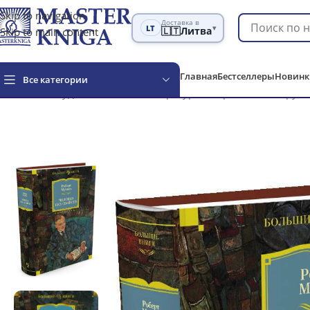
Skip to navigation
Доставка в
LT
▾
Skip to main content
🇱🇹
Литва
Главная
Бестселлеры
Новинк
Все категории
Главная
Художественная литература
Современная зарубе