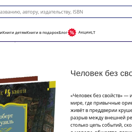
Доставка в любую страну мира!
Акции
и
Книги детям
Книги в подарок
Блог
LT
жная проза
Человек без свойств
Человек без св
«Человек без свойств» — 
мире, где привычные орие
живёт в преддверии круше
разрыв между внешней ре
столько цепь событий, ск