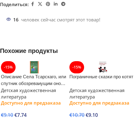
Поделиться:
16
человек сейчас смотрят этот товар!
Похожие продукты
-15%
-15%
Описание Села Тсарскаго, или
Пограничные сказки про котят
спутник обозреваиущим оное,
Детская художественная
Детская художественная
с планом и краткими
литература
литература
историческими объяснениями
Доступно для предзаказа
Доступно для предзаказа
€
9.10
€
7.74
€
10.70
€
9.10
В корзину
В корзину