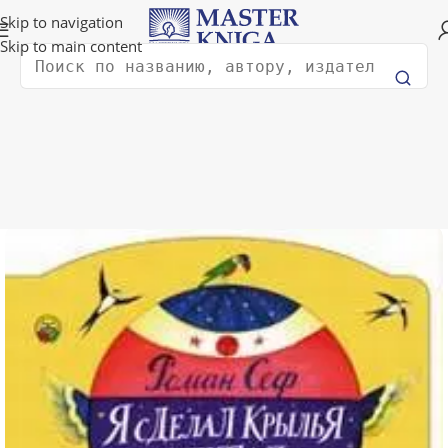
Доставка в любую страну мира!
Skip to navigation
Skip to main content
Поиск
вная
Книги для детей
Детская художественная литература
5%