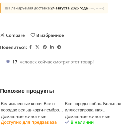
📅
Планируемая доставка:
24 августа 2026 года
(под заказ)
Compare
В избранное
Поделиться:
17
человек сейчас смотрят этот товар!
Похожие продукты
Великолепные корги. Все о
Все породы собак. Большая
породах вельш-корги-пемброк
иллюстрированная
Домашние животные
Домашние животные
и вельш-корги-кардиган
энциклопедия
Доступно для предзаказа
В наличии