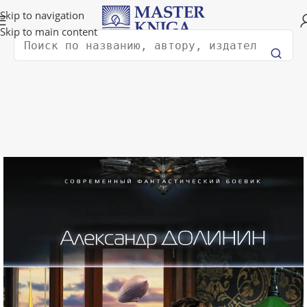
Доставка в любую страну мира!
Skip to navigation
Skip to main content
Поиск
Главная
Художественная литература
Фантастика и фэнтези