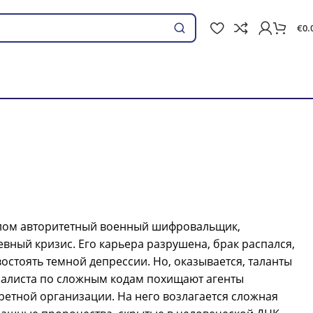
€
0.
Поиск
лом авторитетный военный шифровальщик,
вный кризис. Его карьера разрушена, брак распался,
востоять темной депрессии. Но, оказывается, таланты
иалиста по сложным кодам похищают агенты
етной организации. На него возлагается сложная