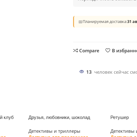
📅
Планируемая доставка:
31 а
Compare
В избранн
13
человек сейчас смо
й клуб
Друзья, любовники, шоколад
Ретушер
Детективы и триллеры
Детективы 
аза
Доступно для предзаказа
Доступно д