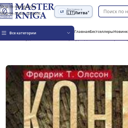
Skip to navigation
Доставка в
LT
▾
Skip to main content
🇱🇹
Литва
Главная
Бестселлеры
Новинк
Все категории
Главная
Художественная литература
Детективы и трилле