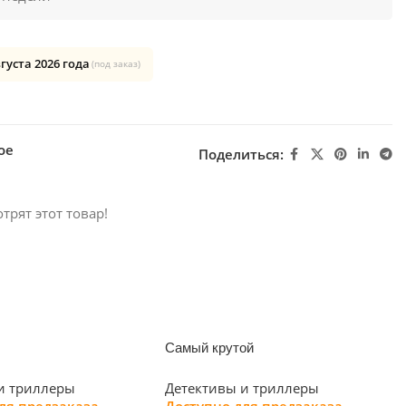
вгуста 2026 года
(под заказ)
ое
Поделиться:
трят этот товар!
Самый крутой
и триллеры
Детективы и триллеры
ля предзаказа
Доступно для предзаказа