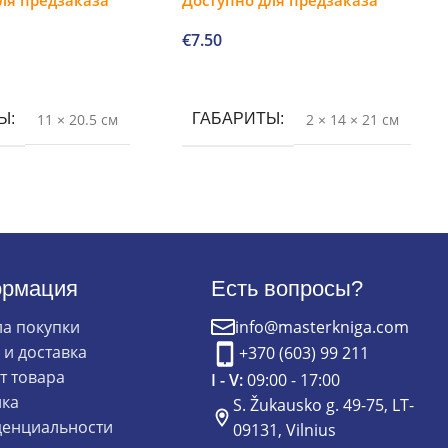
€
7.50
В корзину
ТЫ
11 × 20.5 см
ГАБАРИТЫ
2 × 14 × 21 см
рмация
Есть вопросы?
а покупки
info@masterkniga.com
 и доставка
+370 (603) 99 211
т товара
I - V:
09:00 - 17:00
ка
S. Žukausko g. 49-75, LT-
енциальности
09131, Vilnius