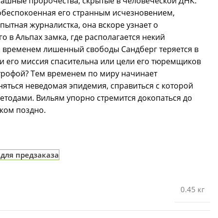
рашные пророчества, скрытые в человеческой ДНК.
обеспокоенная его странным исчезновением,
пытная журналистка, она вскоре узнает о
о в Альпах замка, где располагается некий
м временем лишенный свободы Сандберг теряется в
ли его миссия спасительна или цели его тюремщиков
строфой? Тем временем по миру начинает
яться неведомая эпидемия, справиться с которой
тодами. Вильям упорно стремится докопаться до
ком поздно.
 для предзаказа
0.45 кг