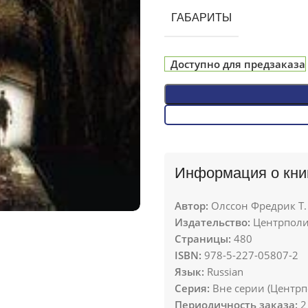
ГАБАРИТЫ
Доступно для предзаказа
Информация о кни
Автор:
Олссон Фредрик Т.
Издательство:
Центрполи
Страницы:
480
ISBN:
978-5-227-05807-2
Язык:
Russian
Серия:
Вне серии (Центрп
Периодичность заказа:
2