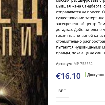
миссия: расшифровать ст
Бывшая жена Сандберга, 
отправляется на поиски. О
существовании затерянног
засекреченный центр. Те
догадках. Действительно 
грозят планетарной ката
стремительно распростран
пытаются чудовищными ме
правды, пока еще не слиш
Артикул:
IMP-753532
€
16.10
Доступно
ВЕС