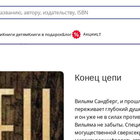
Доставка в любую страну мира!
Акции
и
Книги детям
Книги в подарок
Блог
LT
ры
Конец цепи
Конец цепи
Вильям Сандберг, и прош
переживает глубокий душе
и он уже не в силах проти
Вильяма не забыты. Спец
могущественной сверхсекр