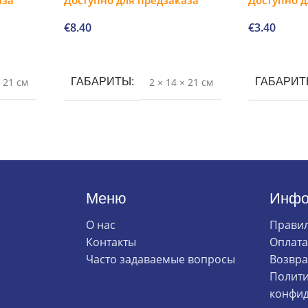
€
8.40
€
3.40
В корзину
В корзину
× 21 см
ГАБАРИТЫ
2 × 14 × 21 см
ГАБАРИ
Меню
Инфо
О нас
Правил
Контакты
Оплата
Часто задаваемые вопросы
Возвра
Полити
конфид