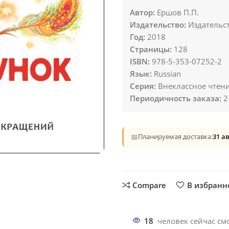
Автор:
Ершов П.П.
Издательство:
Издательст
Год:
2018
Страницы:
128
ISBN:
978-5-353-07252-2
Язык:
Russian
Серия:
Внеклассное чтен
Периодичность заказа:
2
📅
Планируемая доставка:
31 а
Compare
В избранн
18
человек сейчас смо