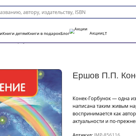
Доставка в любую страну мира!
Акции
и
Книги детям
Книги в подарок
Блог
LT
Конек-горбунок
Ершов П.П. Кон
Конек-Горбунок — одна из
написана таким живым на
воспринимается как авторс
актуальности и по-прежне
Артикул:
IMP-856116