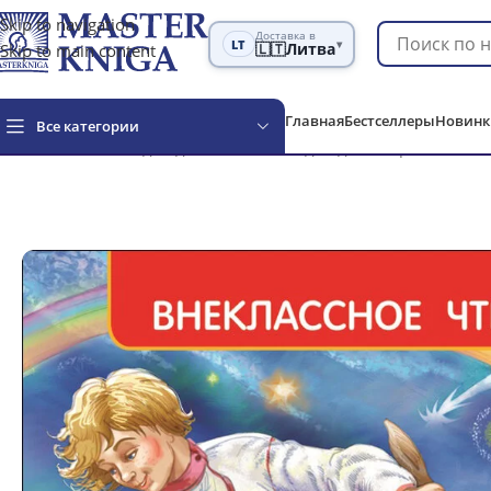
Skip to navigation
Доставка в
LT
▾
Skip to main content
🇱🇹
Литва
Главная
Бестселлеры
Новинк
Все категории
Главная
Книги для детей
Классика для детей
Ершов П.П. 