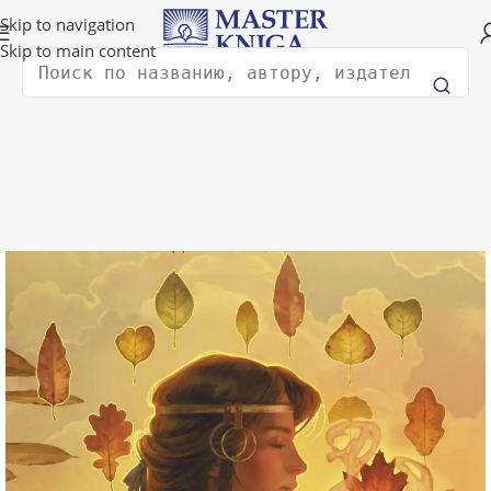
Доставка в любую страну мира!
Skip to navigation
Skip to main content
Поиск
Главная
Художественная литература
Фантастика и фэнтези