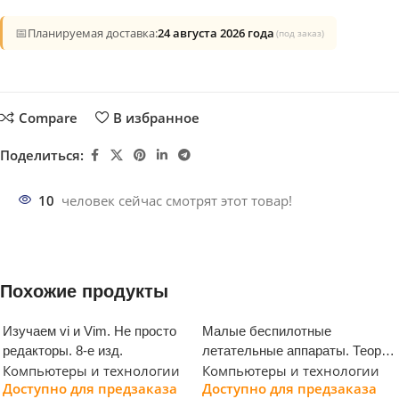
📅
Планируемая доставка:
24 августа 2026 года
(под заказ)
Compare
В избранное
Поделиться:
10
человек сейчас смотрят этот товар!
Похожие продукты
Изучаем vi и Vim. Не просто
Малые беспилотные
редакторы. 8-е изд.
летательные аппараты. Теория
Компьютеры и технологии
Компьютеры и технологии
и практика
Доступно для предзаказа
Доступно для предзаказа