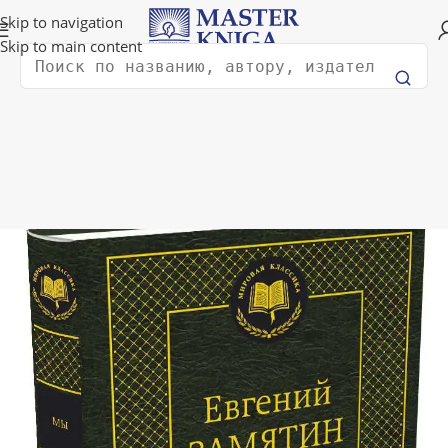
Доставка в любую страну мира!
Skip to navigation
Skip to main content
Поиск
ая
Художественная литература
Современная русская проза