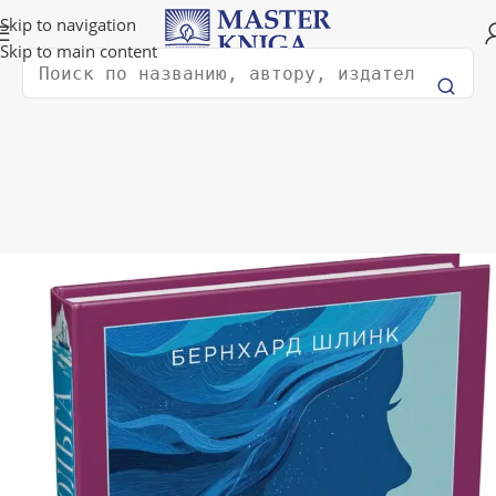
Доставка в любую страну мира!
Skip to navigation
Skip to main content
Поиск
Главная
Художественная литература
Историческая проза
Новинка