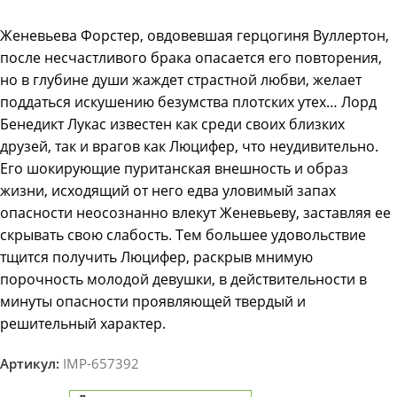
Женевьева Форстер, овдовевшая герцогиня Вуллертон,
после несчастливого брака опасается его повторения,
но в глубине души жаждет страстной любви, желает
поддаться искушению безумства плотских утех… Лорд
Бенедикт Лукас известен как среди своих близких
друзей, так и врагов как Люцифер, что неудивительно.
Его шокирующие пуританская внешность и образ
жизни, исходящий от него едва уловимый запах
опасности неосознанно влекут Женевьеву, заставляя ее
скрывать свою слабость. Тем большее удовольствие
тщится получить Люцифер, раскрыв мнимую
порочность молодой девушки, в действительности в
минуты опасности проявляющей твердый и
решительный характер.
Артикул:
IMP-657392