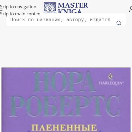
Доставка в любую страну мира!
Skip to navigation
Skip to main content
Поиск
Главная
Художественная литература
Фантастика и фэнтези