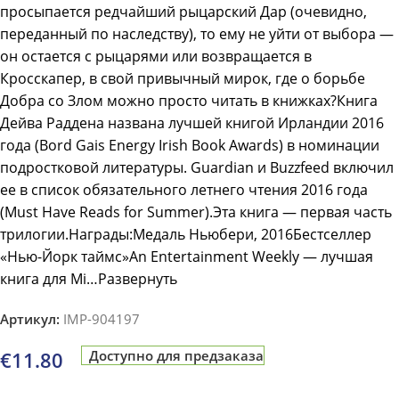
просыпается редчайший рыцарский Дар (очевидно,
переданный по наследству), то ему не уйти от выбора —
он остается с рыцарями или возвращается в
Кросскапер, в свой привычный мирок, где о борьбе
Добра со Злом можно просто читать в книжках?Книга
Дейва Раддена названа лучшей книгой Ирландии 2016
года (Bord Gais Energy Irish Book Awards) в номинации
подростковой литературы. Guardian и Buzzfeed включил
ее в список обязательного летнего чтения 2016 года
(Must Have Reads for Summer).Эта книга — первая часть
трилогии.Награды:Медаль Ньюбери, 2016Бестселлер
«Нью-Йорк таймс»An Entertainment Weekly — лучшая
книга для Mi…Развернуть
Артикул:
IMP-904197
€
11.80
Доступно для предзаказа