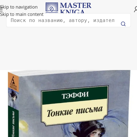
Доставка в любую страну мира!
Skip to navigation
Skip to main content
Поиск
ая
Художественная литература
Современная русская проза