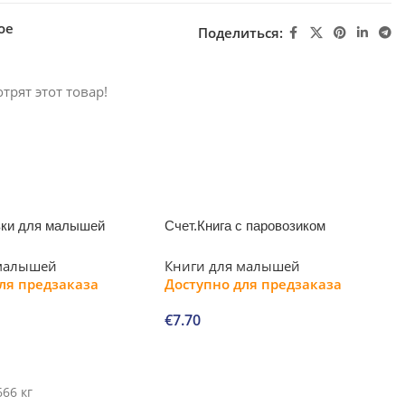
ое
Поделиться:
трят этот товар!
зки для малышей
Счет.Книга с паровозиком
 малышей
Книги для малышей
ля предзаказа
Доступно для предзаказа
€
7.70
В корзину
666 кг