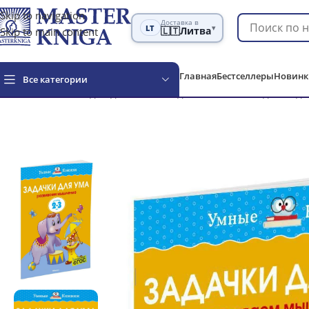
Skip to navigation
Доставка в
LT
▾
Skip to main content
🇱🇹
Литва
Главная
Бестселлеры
Новинк
Все категории
Главная
Книги для детей
Книги для малышей
Задачки для