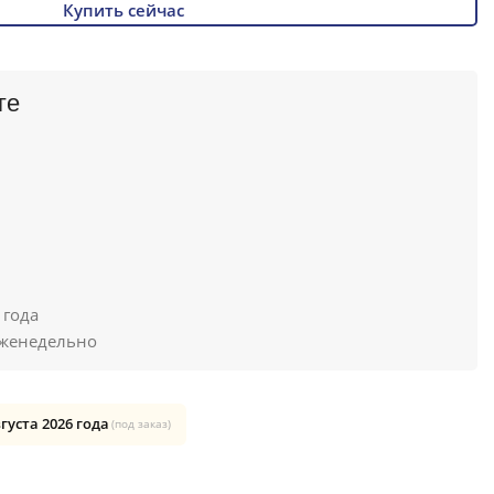
Купить сейчас
ге
 года
женедельно
вгуста 2026 года
(под заказ)