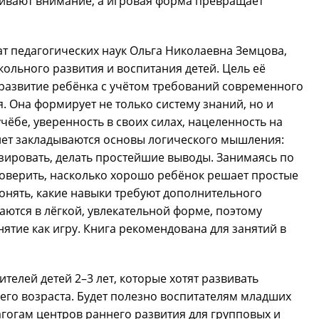
ивают внимание, а игровая форма превращает
т педагогических наук Ольга Николаевна Земцова,
ольного развития и воспитания детей. Цель её
развитие ребёнка с учётом требований современного
 Она формирует не только систему знаний, но и
чёбе, уверенность в своих силах, нацеленность на
3 лет закладываются основы логического мышления:
зировать, делать простейшие выводы. Занимаясь по
роверить, насколько хорошо ребёнок решает простые
онять, какие навыки требуют дополнительного
даются в лёгкой, увлекательной форме, поэтому
ятие как игру. Книга рекомендована для занятий в
телей детей 2–3 лет, которые хотят развивать
го возраста. Будет полезно воспитателям младших
дагогам центров раннего развития для групповых и