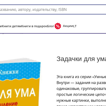
Доставка в любую страну мира!
Акции
и
Книги детям
Книги в подарок
Блог
LT
 ума (2-3 года)
Задачки для ума
Эта книга из серии «Умные
Внутри — задания на разв
одинаковые, группировать
простые логические цепоч
нужные картинки, выполн