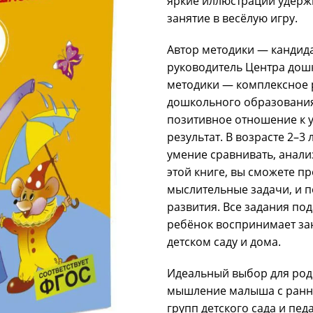
яркие иллюстрации удерж
занятие в весёлую игру.
Автор методики — кандида
руководитель Центра дошк
методики — комплексное 
дошкольного образования.
позитивное отношение к у
результат. В возрасте 2–
умение сравнивать, анали
этой книге, вы сможете п
мыслительные задачи, и п
развития. Все задания по
ребёнок воспринимает зан
детском саду и дома.
Идеальный выбор для роди
мышление малыша с ранне
групп детского сада и пе