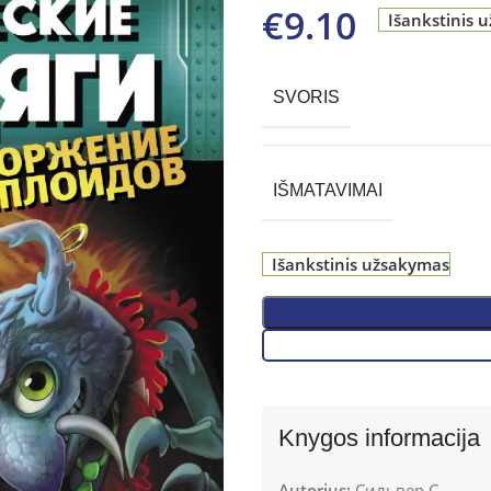
€
9.10
Išankstinis 
SVORIS
IŠMATAVIMAI
Išankstinis užsakymas
Knygos informacija
Autorius:
Сильвер С.