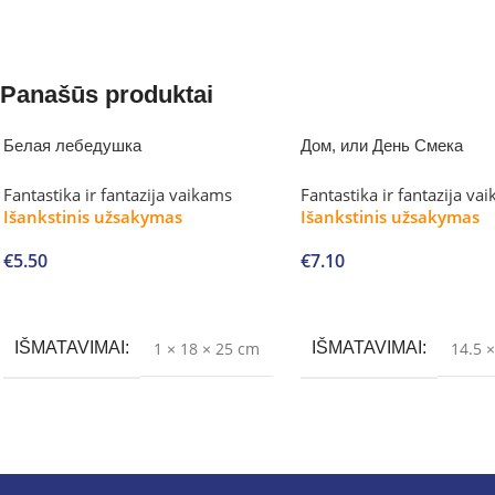
Panašūs produktai
Белая лебедушка
Дом, или День Смека
Fantastika ir fantazija vaikams
Fantastika ir fantazija va
Išankstinis užsakymas
Išankstinis užsakymas
€
5.50
€
7.10
Į krepšelį
Į krepšelį
IŠMATAVIMAI
1 × 18 × 25 cm
IŠMATAVIMAI
14.5 