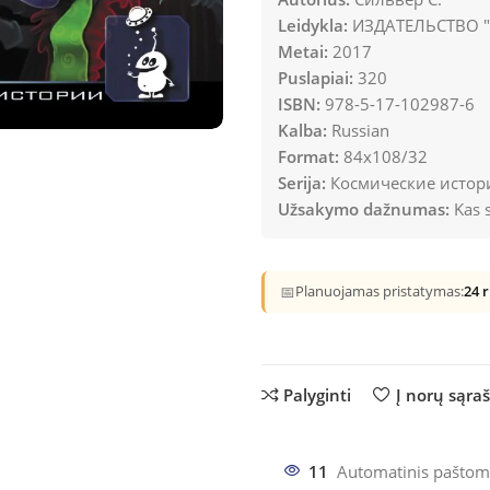
Leidykla:
ИЗДАТЕЛЬСТВО "
Metai:
2017
Puslapiai:
320
ISBN:
978-5-17-102987-6
Kalba:
Russian
Format:
84x108/32
Serija:
Космические истор
Užsakymo dažnumas:
Kas s
📅
Planuojamas pristatymas:
24 
Palyginti
Į norų sąra
11
Automatinis paštom