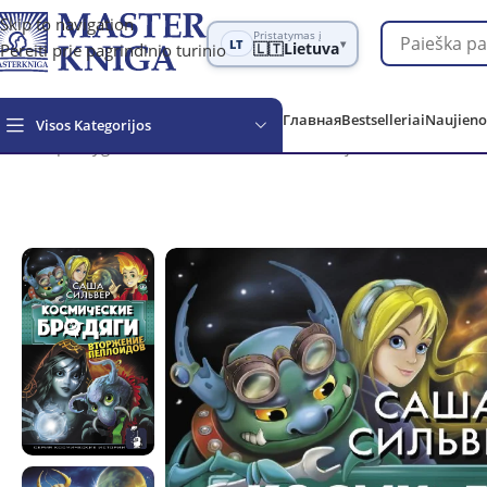
Skip to navigation
Pristatymas į
LT
▾
Pereiti prie pagrindinio turinio
🇱🇹
Lietuva
Главная
Bestselleriai
Naujieno
Visos Kategorijos
Обзор
Knygos vaikams
Fantastika ir fantazija vaikams
Космич