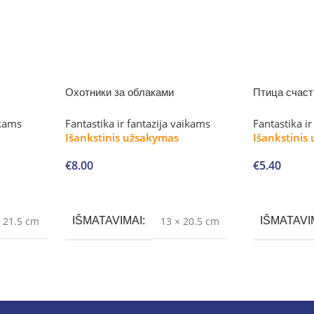
Охотники за облаками
Птица счаст
ikams
Fantastika ir fantazija vaikams
Fantastika i
Išankstinis užsakymas
Išankstinis
€
8.00
€
5.40
Į krepšelį
Į krepšelį
× 21.5 cm
IŠMATAVIMAI
13 × 20.5 cm
IŠMATAVI