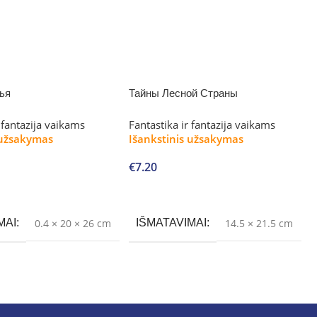
ья
Тайны Лесной Страны
r fantazija vaikams
Fantastika ir fantazija vaikams
 užsakymas
Išankstinis užsakymas
€
7.20
Į krepšelį
MAI
0.4 × 20 × 26 cm
IŠMATAVIMAI
14.5 × 21.5 cm