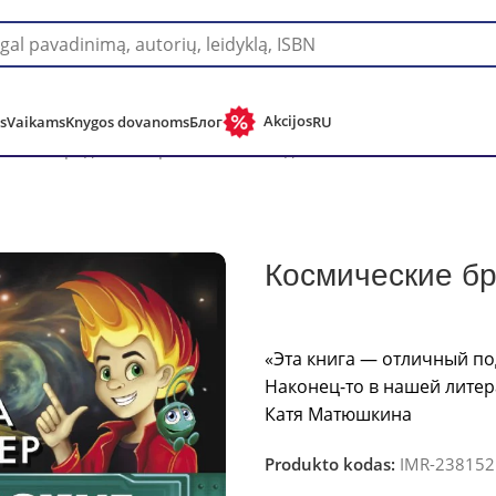
Pristatymas į bet kurią pasaulio šalį!
Akcijos
s
Vaikams
Knygos dovanoms
Блог
RU
еские бродяги. Вторжение пеплоидов
Космические бр
«Эта книга — отличный по
Наконец-то в нашей литер
Катя Матюшкина
Produkto kodas:
IMR-238152