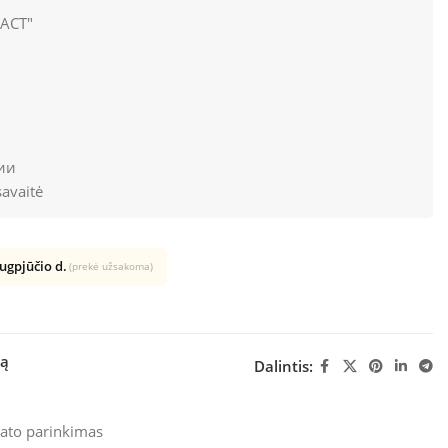
АСТ"
ии
avaitė
rugpjūčio d.
(prekė užsakoma)
šą
Dalintis:
ato parinkimas