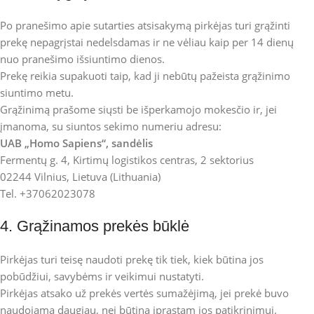
Po pranešimo apie sutarties atsisakymą pirkėjas turi grąžinti
prekę nepagrįstai nedelsdamas ir ne vėliau kaip per 14 dienų
nuo pranešimo išsiuntimo dienos.
Prekę reikia supakuoti taip, kad ji nebūtų pažeista grąžinimo
siuntimo metu.
Grąžinimą prašome siųsti be išperkamojo mokesčio ir, jei
įmanoma, su siuntos sekimo numeriu adresu:
UAB „Homo Sapiens“, sandėlis
Fermentų g. 4, Kirtimų logistikos centras, 2 sektorius
02244 Vilnius, Lietuva (Lithuania)
Tel. +37062023078
4. Grąžinamos prekės būklė
Pirkėjas turi teisę naudoti prekę tik tiek, kiek būtina jos
pobūdžiui, savybėms ir veikimui nustatyti.
Pirkėjas atsako už prekės vertės sumažėjimą, jei prekė buvo
naudojama daugiau, nei būtina įprastam jos patikrinimui.