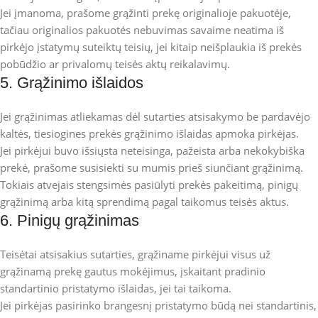
Jei įmanoma, prašome grąžinti prekę originalioje pakuotėje,
tačiau originalios pakuotės nebuvimas savaime neatima iš
pirkėjo įstatymų suteiktų teisių, jei kitaip neišplaukia iš prekės
pobūdžio ar privalomų teisės aktų reikalavimų.
5. Grąžinimo išlaidos
Jei grąžinimas atliekamas dėl sutarties atsisakymo be pardavėjo
kaltės, tiesiogines prekės grąžinimo išlaidas apmoka pirkėjas.
Jei pirkėjui buvo išsiųsta neteisinga, pažeista arba nekokybiška
prekė, prašome susisiekti su mumis prieš siunčiant grąžinimą.
Tokiais atvejais stengsimės pasiūlyti prekės pakeitimą, pinigų
grąžinimą arba kitą sprendimą pagal taikomus teisės aktus.
6. Pinigų grąžinimas
Teisėtai atsisakius sutarties, grąžiname pirkėjui visus už
grąžinamą prekę gautus mokėjimus, įskaitant pradinio
standartinio pristatymo išlaidas, jei tai taikoma.
Jei pirkėjas pasirinko brangesnį pristatymo būdą nei standartinis,