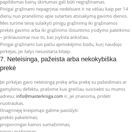
papildomas kainų skirtumas gali būti negrąžinamas.
Pinigai grąžinami nepagrįstai nedelsiant ir ne vėliau kaip per 14
dienų nuo pranešimo apie sutarties atsisakymą gavimo dienos.
Mes turime teisę sulaikyti pinigų grąžinimą iki grąžinamos
prekės gavimo arba iki grąžinimo išsiuntimo įrodymo pateikimo
– priklausomai nuo to, kas įvyksta anksčiau.
Pinigai grąžinami tuo pačiu apmokėjimo būdu, kurį naudojo
pirkėjas, jei šalys nesusitaria kitaip.
7. Neteisinga, pažeista arba nekokybiška
prekė
Jei pirkėjas gavo neteisingą prekę arba prekę su pažeidimais ar
gamybiniu defektu, prašome kuo greičiau susisiekti su mumis
adresu:
info@masterkniga.com
ir, jei įmanoma, pridėti
nuotraukas.
Išnagrinėję kreipimąsi galime pasiūlyti:
prekės pakeitimas;
proporcingas kainos sumažinimas;
pinigų grąžinimas;