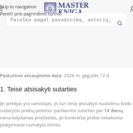
Pristatymas į bet kurią pasaulio šalį!
Skip to navigation
Pereiti prie pagrindinio turinio
Ieško
Grąžinimo politika
Pradžia
Grąžinimo politika
Grąžinimas
Paskutinio atnaujinimo data:
2026 m. gegužės 12 d.
1. Teisė atsisakyti sutarties
Jei pirkėjas yra vartotojas, jis turi teisę atsisakyti nuotoliniu būdu
sudarytos prekių pirkimo–pardavimo sutarties per
14 dienų
nenurodydamas priežasties, jei konkrečiai prekei netaikoma
įstatymuose numatyta išimtis.