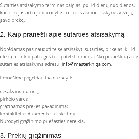
Sutarties atsisakymo terminas baigiasi po 14 dienų nuo dienos,
kai pirkėjas arba jo nurodytas trečiasis asmuo, išskyrus vežėją,
gavo prekę.
2. Kaip pranešti apie sutarties atsisakymą
Norėdamas pasinaudoti teise atsisakyti sutarties, pirkėjas iki 14
dienų termino pabaigos turi pateikti mums aiškų pranešimą apie
sutarties atsisakymą adresu:
info@masterkniga.com
.
Pranešime pageidautina nurodyti:
užsakymo numerį;
pirkėjo vardą;
grąžinamos prekės pavadinimą;
kontaktinius duomenis susisiekimui.
Nurodyti grąžinimo priežasties nereikia.
3. Prekių grąžinimas