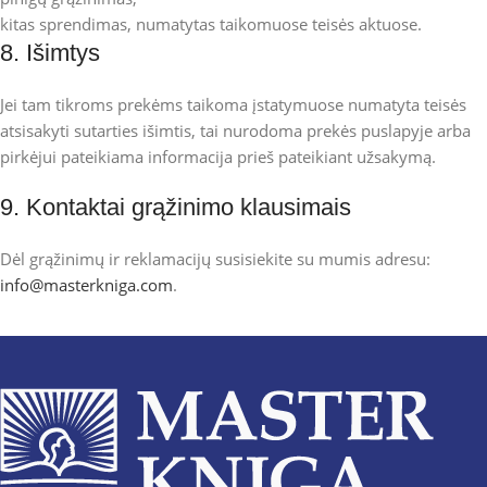
kitas sprendimas, numatytas taikomuose teisės aktuose.
8. Išimtys
Jei tam tikroms prekėms taikoma įstatymuose numatyta teisės
atsisakyti sutarties išimtis, tai nurodoma prekės puslapyje arba
pirkėjui pateikiama informacija prieš pateikiant užsakymą.
9. Kontaktai grąžinimo klausimais
Dėl grąžinimų ir reklamacijų susisiekite su mumis adresu:
info@masterkniga.com
.