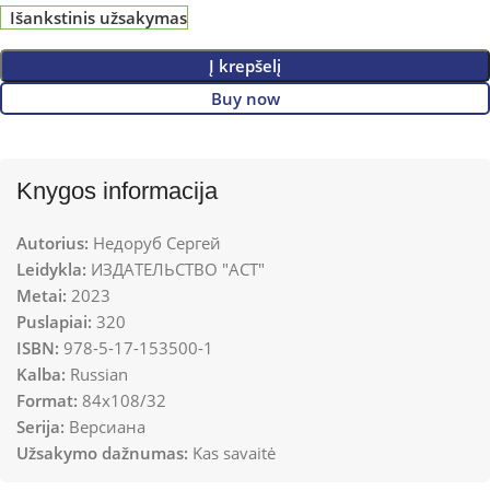
Išankstinis užsakymas
Į krepšelį
Buy now
Knygos informacija
Autorius:
Недоруб Сергей
Leidykla:
ИЗДАТЕЛЬСТВО "АСТ"
Metai:
2023
Puslapiai:
320
ISBN:
978-5-17-153500-1
Kalba:
Russian
Format:
84x108/32
Serija:
Версиана
Užsakymo dažnumas:
Kas savaitė