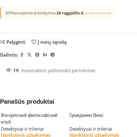
📅
Planuojamas pristatymas:
24 rugpjūčio d.
(prekė užsakoma)
Palyginti
Į norų sąrašą
Dalintis:
19
Automatinis paštomato parinkimas
Panašūs produktai
Воскресный философский
Гражданин Винс
клуб
Detektyvai ir trileriai
Detektyvai ir trileriai
Išankstinis užsakymas
Išankstinis užsakymas