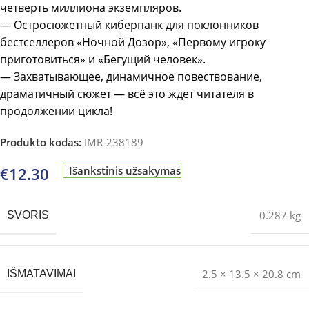
четверть миллиона экземпляров.
— Остросюжетный киберпанк для поклонников
бестселлеров «Ночной Дозор», «Первому игроку
приготовиться» и «Бегущий человек».
— Захватывающее, динамичное повествование,
драматичный сюжет — всё это ждет читателя в
продолжении цикла!
Produkto kodas:
IMR-238189
€
12.30
Išankstinis užsakymas
0.287 kg
SVORIS
2.5 × 13.5 × 20.8 cm
IŠMATAVIMAI