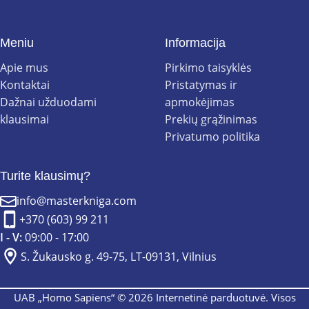
Meniu
Informacija
Apie mus
Pirkimo taisyklės
Kontaktai
Pristatymas ir
Dažnai užduodami
apmokėjimas
klausimai
Prekių grąžinimas
Privatumo politika
Turite klausimų?
info@masterkniga.com
+370 (603) 99 211
I - V:
09:00 - 17:00
S. Žukausko g. 49-75, LT-09131, Vilnius
UAB „Homo Sapiens“ © 2026 Internetinė parduotuvė. Visos