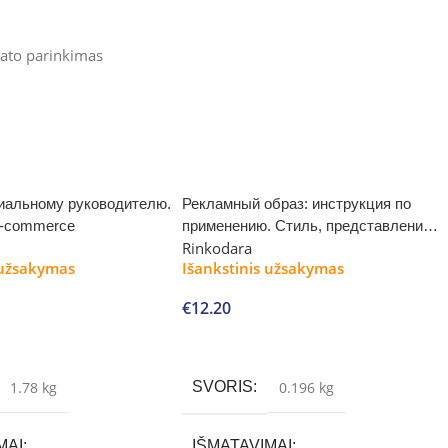
ato parinkimas
иальному руководителю.
Рекламный образ: инструкция по
e-commerce
применению. Стиль, представление,
Rinkodara
культура
 užsakymas
Išankstinis užsakymas
€
12.20
Į krepšelį
1.78 kg
SVORIS
0.196 kg
MAI
IŠMATAVIMAI