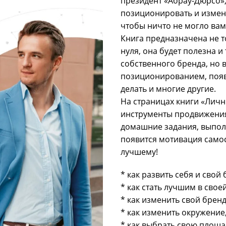
президент «Абрау-Дюрсо», 
позиционировать и изменя
чтобы ничто не могло ва
Книга предназначена не то
нуля, она будет полезна 
собственного бренда, но
позиционированием, появи
делать и многие другие.
На страницах книги «Личн
инструменты продвижения
домашние задания, выполн
появится мотивация самос
лучшему!
* как развить себя и свой
* как стать лучшим в свое
* как изменить свой бренд
* как изменить окружение
* как выбрать свою площа