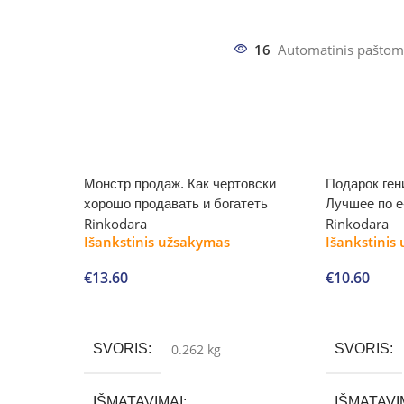
16
Automatinis paštom
Монстр продаж. Как чертовски
Подарок ген
хорошо продавать и богатеть
Лучшее по 
Rinkodara
Rinkodara
Išankstinis užsakymas
Išankstinis
€
13.60
€
10.60
Į krepšelį
Į krepšelį
SVORIS
0.262 kg
SVORIS
IŠMATAVIMAI
IŠMATAVI