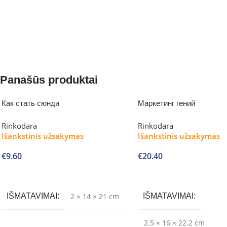
Panašūs produktai
Как стать сюнди
Маркетинг гений
Rinkodara
Rinkodara
Išankstinis užsakymas
Išankstinis užsakymas
€
9.60
€
20.40
Į krepšelį
Į krepšelį
IŠMATAVIMAI
2 × 14 × 21 cm
IŠMATAVIMAI
2.5 × 16 × 22.2 cm