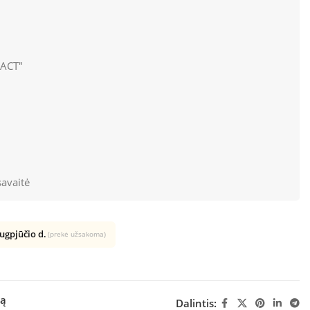
АСТ"
avaitė
rugpjūčio d.
(prekė užsakoma)
šą
Dalintis: