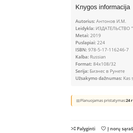
Knygos informacija
Autorius:
Антонов И.М.
Leidykla:
ИЗДАТЕЛЬСТВО "
Metai:
2019
Puslapiai:
224
ISBN:
978-5-17-116246-7
Kalba:
Russian
Format:
84x108/32
Serija:
Бизнес в Рунете
Užsakymo dažnumas:
Kas s
📅
Planuojamas pristatymas:
24 
Palyginti
Į norų sąra