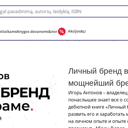
Pristatymas į bet kurią pasaulio šalį!
Akcijos
s
Vaikams
Knygos dovanoms
Блог
RU
аме. Как создать мощнейший бренд, развить его и заработ
Личный бренд в
мощнейший брен
Игорь Антонов – владелец
миллион
понаслышке знает все о с
дебютной книге «Личный 
развить его и заработать 
на личном опыте и опыте с