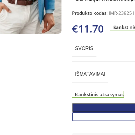
Produkto kodas:
IMR-238251
€
11.70
Išankstin
SVORIS
IŠMATAVIMAI
Išankstinis užsakymas