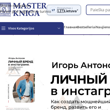
Skip to navigation
Pristatymas į
LT
▾
Pereiti prie pagrindinio turinio
🇱🇹
Lietuva
Главная
Bestselleriai
Naujieno
Visos Kategorijos
Обзор
Verslas ir karjera
Rinkodara
Личный бренд в Инстагр