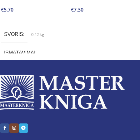
€
5.70
€
7.30
Į krepšelį
Į krepšelį
SVORIS
0.42 kg
IŠMATAVIMAI
3 × 13 × 20 cm