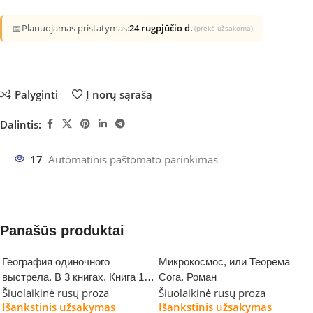
📅
Planuojamas pristatymas:
24 rugpjūčio d.
(prekė užsakoma)
Palyginti
Į norų sąrašą
Dalintis:
17
Automatinis paštomato parinkimas
Panašūs produktai
География одиночного
Микрокосмос, или Теорема
выстрела. В 3 книгах. Книга 1.
Сога. Роман
Šiuolaikinė rusų proza
Šiuolaikinė rusų proza
Сказание об истинно народном
Išankstinis užsakymas
Išankstinis užsakymas
контролере