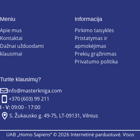
Meniu
Informacija
Apie mus
Pirkimo taisyklės
Kontaktai
Pristatymas ir
Dažnai užduodami
apmokėjimas
klausimai
Prekių grąžinimas
Privatumo politika
Turite klausimų?
info@masterkniga.com
+370 (603) 99 211
I - V:
09:00 - 17:00
S. Žukausko g. 49-75, LT-09131, Vilnius
UAB „Homo Sapiens“ © 2026 Internetinė parduotuvė. Visos