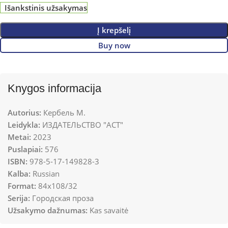
Išankstinis užsakymas
Į krepšelį
Buy now
Knygos informacija
Autorius:
Кербель М.
Leidykla:
ИЗДАТЕЛЬСТВО "АСТ"
Metai:
2023
Puslapiai:
576
ISBN:
978-5-17-149828-3
Kalba:
Russian
Format:
84x108/32
Serija:
Городская проза
Užsakymo dažnumas:
Kas savaitė