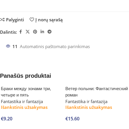
Palyginti
Į norų sąrašą
Dalintis:
11
Automatinis paštomato parinkimas
Panašūs produktai
Браки между зонами три,
Ветер полыни: Фантастический
четыре и пять
роман
Fantastika ir fantazija
Fantastika ir fantazija
Išankstinis užsakymas
Išankstinis užsakymas
€
9.20
€
15.60
Į krepšelį
Į krepšelį