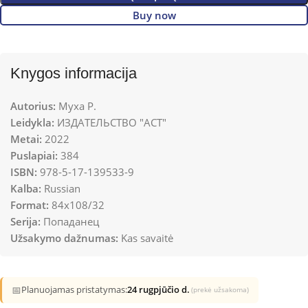
Buy now
Knygos informacija
Autorius:
Муха Р.
Leidykla:
ИЗДАТЕЛЬСТВО "АСТ"
Metai:
2022
Puslapiai:
384
ISBN:
978-5-17-139533-9
Kalba:
Russian
Format:
84x108/32
Serija:
Попаданец
Užsakymo dažnumas:
Kas savaitė
📅
Planuojamas pristatymas:
24 rugpjūčio d.
(prekė užsakoma)