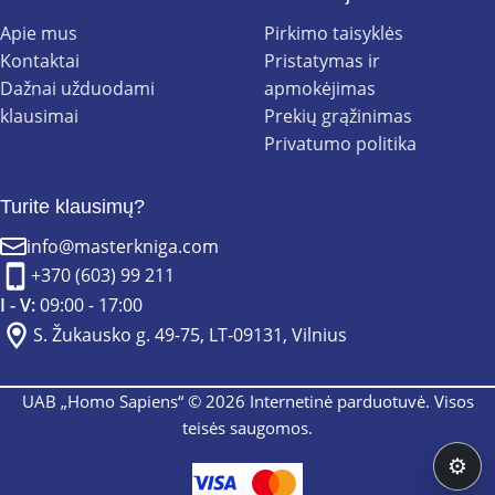
Apie mus
Pirkimo taisyklės
Kontaktai
Pristatymas ir
Dažnai užduodami
apmokėjimas
klausimai
Prekių grąžinimas
Privatumo politika
Turite klausimų?
info@masterkniga.com
+370 (603) 99 211
I - V:
09:00 - 17:00
S. Žukausko g. 49-75, LT-09131, Vilnius
UAB „Homo Sapiens“ © 2026 Internetinė parduotuvė. Visos
teisės saugomos.
⚙