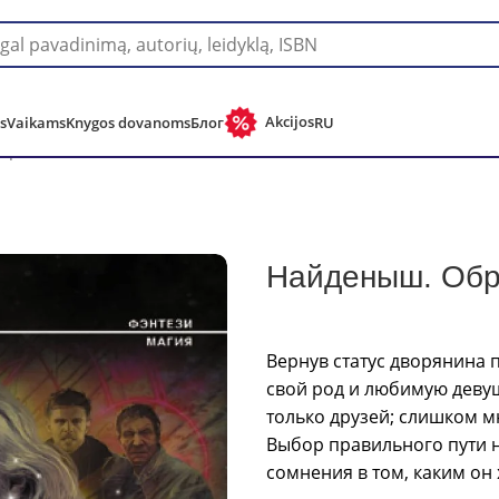
Pristatymas į bet kurią pasaulio šalį!
Akcijos
s
Vaikams
Knygos dovanoms
Блог
RU
бретение Силы
Найденыш. Обр
Вернув статус дворянина 
свой род и любимую деву
только друзей; слишком м
Выбор правильного пути не
сомнения в том, каким он 