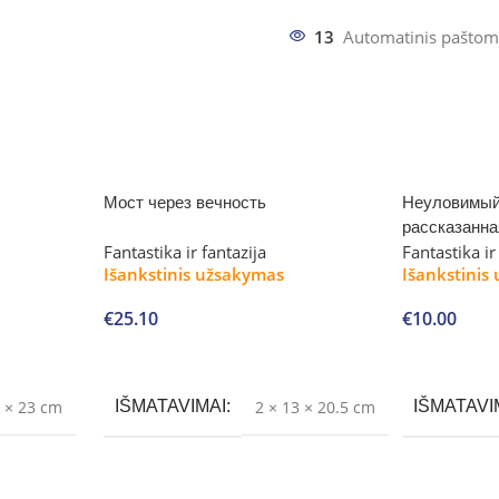
13
Automatinis paštom
Мост через вечность
Неуловимый
рассказанна
Fantastika ir fantazija
Fantastika ir
Išankstinis užsakymas
Išankstinis
€
25.10
€
10.00
Į krepšelį
Į krepšelį
5 × 23 cm
IŠMATAVIMAI
2 × 13 × 20.5 cm
IŠMATAVI