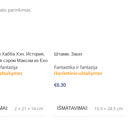
ato parinkimas
 Хабба Хэн. История,
Штамм. Закат
я сэром Максом из Ехо
 fantazija
Fantastika ir fantazija
 užsakymas
Išankstinis užsakymas
€
6.30
Į krepšelį
MAI
2 × 21 × 14 cm
IŠMATAVIMAI
15.5 × 24.5 cm