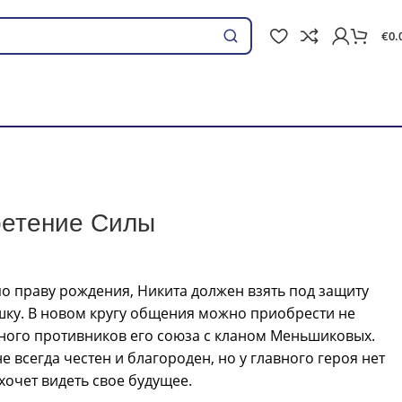
€
0.
Ieškoti
етение Силы
по праву рождения, Никита должен взять под защиту
шку. В новом кругу общения можно приобрести не
ного противников его союза с кланом Меньшиковых.
 всегда честен и благороден, но у главного героя нет
хочет видеть свое будущее.