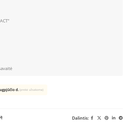
АСТ"
avaitė
rugpjūčio d.
(prekė užsakoma)
šą
Dalintis: