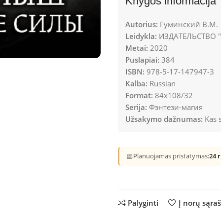
Knygos informacija
Autorius:
Гуминский В.М.
Leidykla:
ИЗДАТЕЛЬСТВО "
Metai:
2020
Puslapiai:
384
ISBN:
978-5-17-147947-3
Kalba:
Russian
Format:
84x108/32
Serija:
Фэнтези-магия
Užsakymo dažnumas:
Kas s
📅
Planuojamas pristatymas:
24 
Palyginti
Į norų sąra