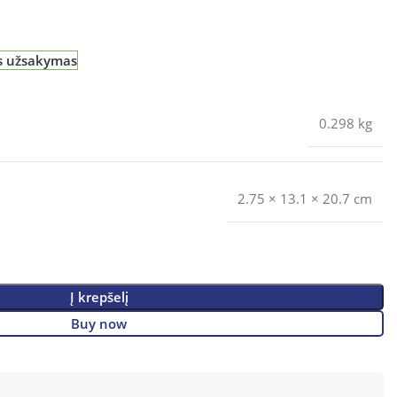
is užsakymas
0.298 kg
2.75 × 13.1 × 20.7 cm
Į krepšelį
Buy now