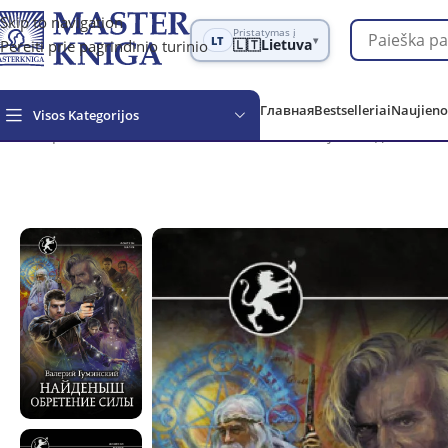
Skip to navigation
Pristatymas į
LT
▾
Pereiti prie pagrindinio turinio
🇱🇹
Lietuva
Главная
Bestselleriai
Naujieno
Visos Kategorijos
Обзор
Grožinė literatūra
Fantastika ir fantazija
Найденыш. О