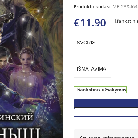
Produkto kodas:
IMR-238464
€
11.90
Išankstin
SVORIS
IŠMATAVIMAI
Išankstinis užsakymas