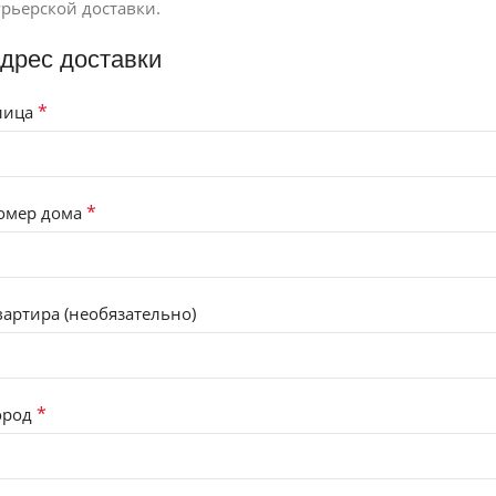
урьерской доставки.
дрес доставки
*
лица
*
омер дома
вартира (необязательно)
*
ород