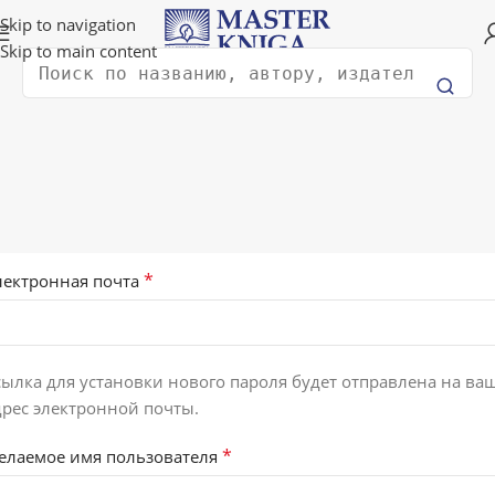
Доставка в любую страну мира!
Skip to navigation
Skip to main content
Поиск
Мой аккаунт
Начало
Мой аккаунт
егистрация
*
лектронная почта
сылка для установки нового пароля будет отправлена ​​на ва
дрес электронной почты.
*
елаемое имя пользователя