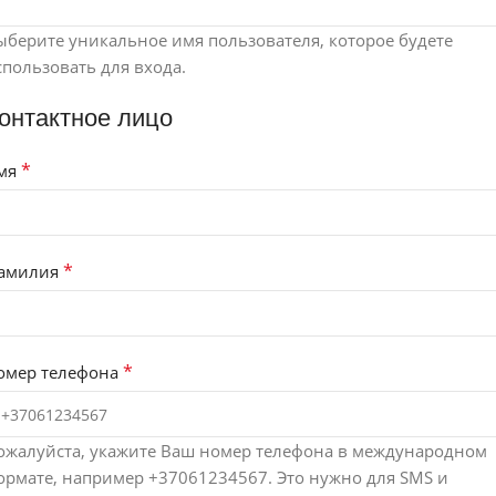
ыберите уникальное имя пользователя, которое будете
спользовать для входа.
онтактное лицо
*
мя
*
амилия
*
омер телефона
ожалуйста, укажите Ваш номер телефона в международном
ормате, например +37061234567. Это нужно для SMS и