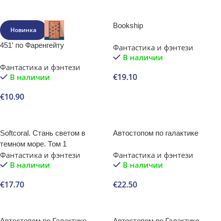
В корзину
Bookship
Новинка
451′ по Фаренгейту
Фантастика и фэнтези
В наличии
Фантастика и фэнтези
€
19.10
В наличии
В корзину
€
10.90
В корзину
Softcoral. Стань светом в
Автостопом по галактике
темном море. Том 1
Фантастика и фэнтези
Фантастика и фэнтези
В наличии
В наличии
€
17.70
€
22.50
В корзину
В корзину
Автостопом по Галактике.
Автостопом по Галактике.