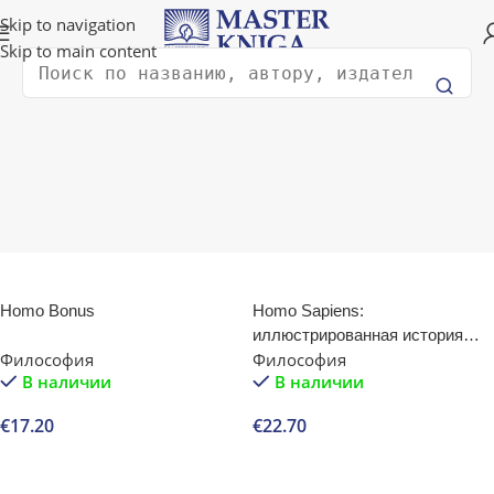
Доставка в любую страну мира!
Skip to navigation
Skip to main content
Поиск
Главная
Философия
Философия
Фильтрации
Homo Bonus
Homo Sapiens:
иллюстрированная история
Философия
Философия
интеллекта
В наличии
В наличии
€
17.20
€
22.70
В корзину
В корзину