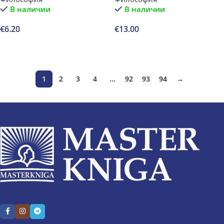
В наличии
В наличии
усидчивости (европокет)
€
6.20
€
13.00
В корзину
В корзину
1
2
3
4
…
92
93
94
→