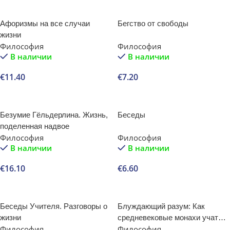
В корзину
Афоризмы на все случаи
Бегство от свободы
жизни
Философия
Философия
В наличии
В наличии
€
11.40
€
7.20
В корзину
В корзину
Безумие Гёльдерлина. Жизнь,
Беседы
поделенная надвое
Философия
Философия
В наличии
В наличии
€
16.10
€
6.60
В корзину
В корзину
Беседы Учителя. Разговоры о
Блуждающий разум: Как
жизни
средневековые монахи учат
Философия
Философия
нас концентрации внимания и