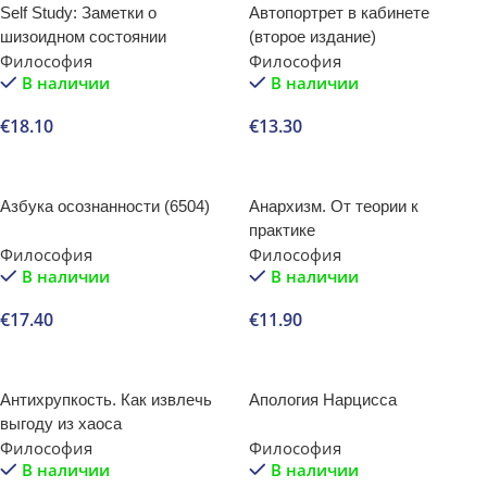
Self Study: Заметки о
Автопортрет в кабинете
шизоидном состоянии
(второе издание)
Философия
Философия
В наличии
В наличии
€
18.10
€
13.30
В корзину
В корзину
Азбука осознанности (6504)
Анархизм. От теории к
практике
Философия
Философия
В наличии
В наличии
€
17.40
€
11.90
В корзину
В корзину
Антихрупкость. Как извлечь
Апология Нарцисса
выгоду из хаоса
Философия
Философия
В наличии
В наличии