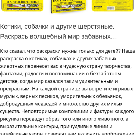
Котики, собачки и другие шерстяные.
Раскрась волшебный мир забавных
зверушек!
Кто сказал, что раскраски нужны только для детей? Наша
раскраска о котиках, собачках и других забавных
животных перенесет вас в чудесную страну творчества,
фантазии, радости и воспоминаний о беззаботном
детстве, когда мир казался таким удивительным и
прекрасным. На каждой странице вы встретите игривых
мурлык, верных песиков, уморительных обезьянок,
добродушных медведей и множество других милых
существ. Неповторимые композиции и фактуры каждого
рисунка передадут образ того или иного животного, а
выразительные контуры, причудливые линии и
затейливые узоры позволят вам включить воображение