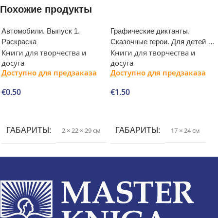
Похожие продукты
Автомобили. Выпуск 1.
Графические диктанты.
Раскраска
Сказочные герои. Для детей 6-
Книги для творчества и
Книги для творчества и
10 лет
досуга
досуга
Доступно для предзаказа
Доступно для предзаказа
€
0.50
€
1.50
В корзину
В корзину
ГАБАРИТЫ
2 × 22 × 29 см
ГАБАРИТЫ
17 × 24 см