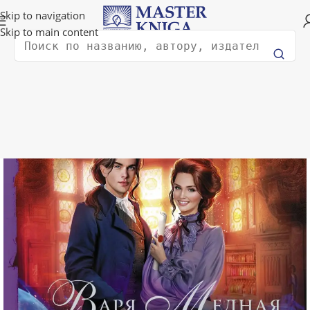
Доставка в любую страну мира!
Skip to navigation
Skip to main content
Поиск
Главная
Художественная литература
Фантастика и фэнтези