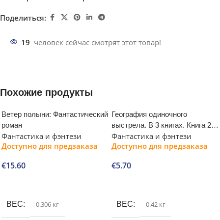
Поделиться:
19
человек сейчас смотрят этот товар!
Похожие продукты
Ветер полыни: Фантастический
География одиночного
роман
выстрела. В 3 книгах. Книга 2.
Фантастика и фэнтези
Фантастика и фэнтези
Судьба попугая
Доступно для предзаказа
Доступно для предзаказа
€
15.60
€
5.70
В корзину
В корзину
ВЕС
0.306 кг
ВЕС
0.42 кг