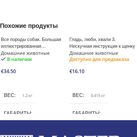
Похожие продукты
Все породы собак. Большая
Гладь, люби, хвали 3.
иллюстрированная
Нескучная инструкция к щенку
Домашние животные
Домашние животные
энциклопедия
В наличии
Доступно для предзаказа
€
34.50
€
16.10
В корзину
В корзину
ВЕС
1.2 кг
ВЕС
0.415 кг
ГАБАРИТЫ
ГАБАРИТЫ
2 × 21.5 × 29 см
2.5 × 15.5 × 20.3 см