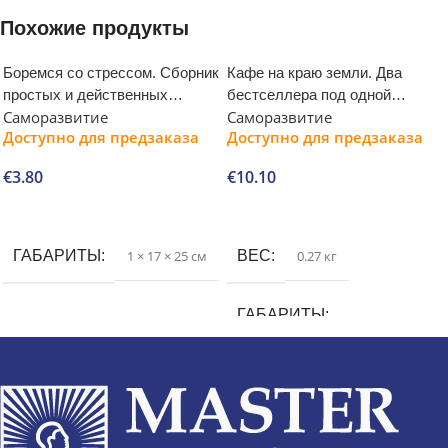
Похожие продукты
Боремся со стрессом. Сборник
Кафе на краю земли. Два
простых и действенных
бестселлера под одной
Саморазвитие
Саморазвитие
упражнений
обложкой
Доступно для предзаказа
Доступно для предзаказа
€
3.80
€
10.10
В корзину
В корзину
ГАБАРИТЫ
1 × 17 × 25 см
ВЕС
0.27 кг
ГАБАРИТЫ
1.75 × 12.2 × 17.7 см