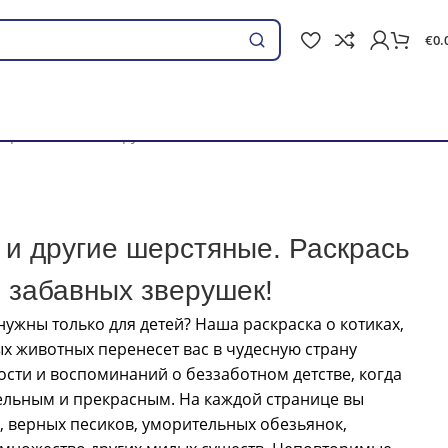
€
0.
Поиск
мир забавных зверушек!
и и другие шерстяные. Раскрась
 забавных зверушек!
 нужны только для детей? Наша раскраска о котиках,
ых животных перенесет вас в чудесную страну
дости и воспоминаний о беззаботном детстве, когда
ельным и прекрасным. На каждой странице вы
, верных песиков, уморительных обезьянок,