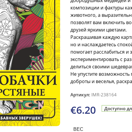
добродушных медведей и 
композиции и фактуры каж
животного, а выразительн
позволят вам включить в
друзей яркими цветами.
Раскрашивая каждую карти
но и наслаждаетесь спок
помогает расслабиться и 
экспериментировать с раз
делиться своими шедевра
Не упустите возможность 
доброты и веселья, раск
Артикул:
IMR-238164
€
6.20
Доступно дл
ВЕС