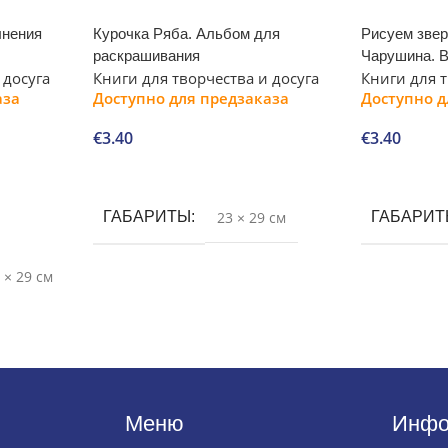
лнения
Курочка Ряба. Альбом для
Рисуем звер
раскрашивания
Чарушина. 
 досуга
Книги для творчества и досуга
Книги для т
аза
Доступно для предзаказа
Доступно д
€
3.40
€
3.40
В корзину
В корзину
ГАБАРИТЫ
23 × 29 см
ГАБАРИ
1 × 29 см
Меню
Инфо