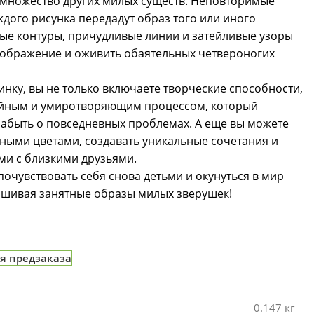
множество других милых существ. Неповторимые
дого рисунка передадут образ того или иного
ые контуры, причудливые линии и затейливые узоры
оображение и оживить обаятельных четвероногих
нку, вы не только включаете творческие способности,
ойным и умиротворяющим процессом, который
забыть о повседневных проблемах. А еще вы можете
ными цветами, создавать уникальные сочетания и
ми с близкими друзьями.
почувствовать себя снова детьми и окунуться в мир
рашивая занятные образы милых зверушек!
я предзаказа
0.147 кг