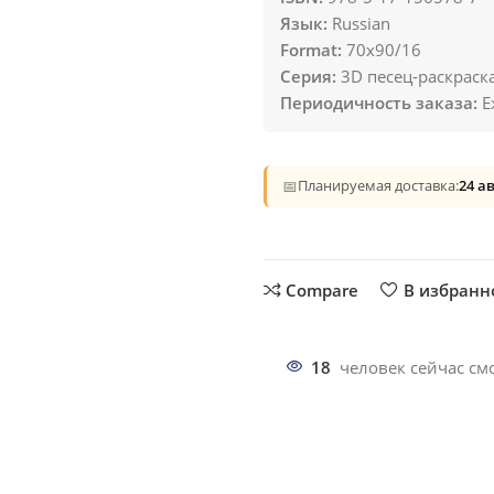
Язык:
Russian
Format:
70x90/16
Серия:
3D песец-раскраск
Периодичность заказа:
Е
📅
Планируемая доставка:
24 а
Compare
В избранн
18
человек сейчас смо