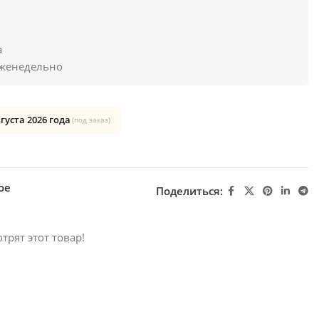
а
женедельно
вгуста 2026 года
(под заказ)
ое
Поделиться:
трят этот товар!