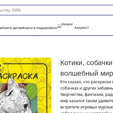
Доставка в любую страну мира!
Акции
и
Книги детям
Книги в подарок
Блог
LT
Котики, собачки и другие шерстяные. Раскрась волшебный 
Котики, собачк
волшебный мир
Кто сказал, что раскраски
собачках и других забавн
творчества, фантазии, ра
мир казался таким удивит
встретите игривых мурлык