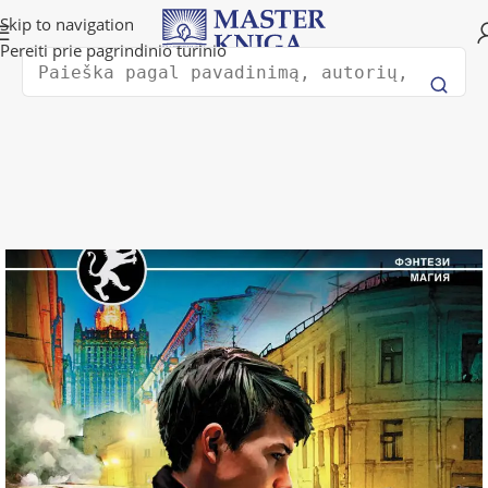
Pristatymas į bet kurią pasaulio šalį!
Skip to navigation
Pereiti prie pagrindinio turinio
Ieško
Обзор
Grožinė literatūra
Fantastika ir fantazija