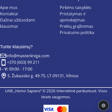
Apie mus
Pirkimo taisyklės
Kontaktai
Pristatymas ir
Dažnai užduodami
apmokėjimas
klausimai
Prekių grąžinimas
Privatumo politika
Turite klausimų?
info@masterkniga.com
+370 (603) 99 211
I - V:
09:00 - 17:00
S. Žukausko g. 49-75, LT-09131, Vilnius
UAB „Homo Sapiens“ © 2026 Internetinė parduotuvė. Visos
teisės saugomos.
⚙