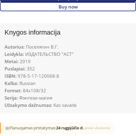
Buy now
Knygos informacija
Autorius:
Поселягин В.Г.
Leidykla:
ИЗДАТЕЛЬСТВО "АСТ"
Metai:
2019
Puslapiai:
352
ISBN:
978-5-17-120068-8
Kalba:
Russian
Format:
84x108/32
Serija:
Фэнтези-магия
Užsakymo dažnumas:
Kas savaitė
📅
Planuojamas pristatymas:
24 rugpjūčio d.
(prekė užsakoma)