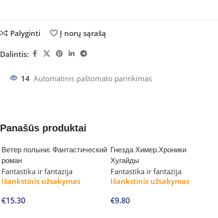
Palyginti
Į norų sąrašą
Dalintis:
14
Automatinis paštomato parinkimas
Panašūs produktai
Ветер полыни: Фантастический
Гнезда Химер.Хроники
роман
Хугайды
Fantastika ir fantazija
Fantastika ir fantazija
Išankstinis užsakymas
Išankstinis užsakymas
€
15.30
€
9.80
Į krepšelį
Į krepšelį