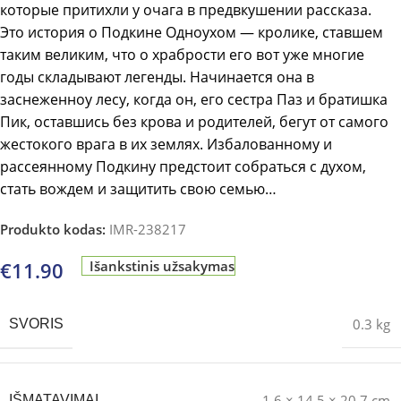
которые притихли у очага в предвкушении рассказа.
Это история о Подкине Одноухом — кролике, ставшем
таким великим, что о храбрости его вот уже многие
годы складывают легенды. Начинается она в
заснеженноу лесу, когда он, его сестра Паз и братишка
Пик, оставшись без крова и родителей, бегут от самого
жестокого врага в их землях. Избалованному и
рассеянному Подкину предстоит собраться с духом,
стать вождем и защитить свою семью…
Produkto kodas:
IMR-238217
€
11.90
Išankstinis užsakymas
0.3 kg
SVORIS
1.6 × 14.5 × 20.7 cm
IŠMATAVIMAI