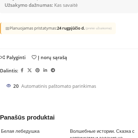
Užsakymo dažnumas:
Kas savaitė
📅
Planuojamas pristatymas:
24 rugpjūčio d.
(prekė užsakoma)
Palyginti
Į norų sąrašą
Dalintis:
20
Automatinis paštomato parinkimas
Panašūs produktai
Белая лебедушка
Волшебные истории. Сказка с
картинками и задания на