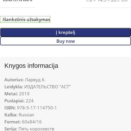
Išankstinis užsakymas
Į krepšelį
Buy now
Knygos informacija
Autorius:
Ларвуд К.
Leidykla:
ИЗДАТЕЛЬСТВО "АСТ"
Metai:
2019
Puslapiai:
224
ISBN:
978-5-17-114750-1
Kalba:
Russian
Format:
60x84/16
Serija:
Пять королевств