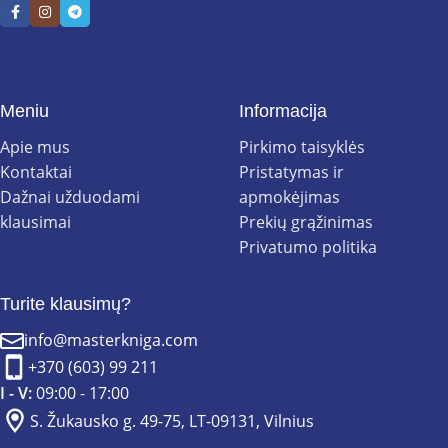
Meniu
Informacija
Apie mus
Pirkimo taisyklės
Kontaktai
Pristatymas ir
Dažnai užduodami
apmokėjimas
klausimai
Prekių grąžinimas
Privatumo politika
Turite klausimų?
info@masterkniga.com
+370 (603) 99 211
I - V:
09:00 - 17:00
S. Žukausko g. 49-75, LT-09131, Vilnius