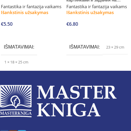
Fantastika ir fantazija vaikams
Fantastika ir fantazija vaikams
внимательность
Išankstinis užsakymas
Išankstinis užsakymas
€
5.50
€
6.80
Į krepšelį
Į krepšelį
IŠMATAVIMAI
IŠMATAVIMAI
23 × 29 cm
1 × 18 × 25 cm