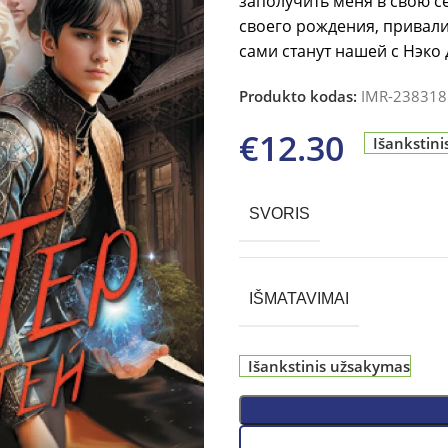
заполучить меня в свою с
своего рождения, привалил
сами станут нашей с Нэко
Produkto kodas:
IMR-238318
€
12.30
Išankstin
SVORIS
IŠMATAVIMAI
Išankstinis užsakymas