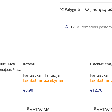
Palyginti
Į norų sąra
17
Automatinis paštom
ние. Меч
Котаун
Слепые сол
эльфов. Час
Fantastika ir fantazija
Fantastika ir
Išankstinis užsakymas
Išankstinis
€
8.90
€
12.70
Į krepšelį
Į krepšelį
IŠMATAVIMAI
IŠMATAVI