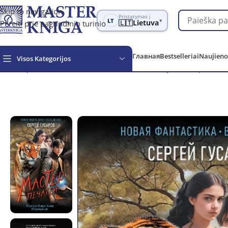
Skip to navigation
Pristatymas į
LT
▾
Pereiti prie pagrindinio turinio
🇱🇹
Lietuva
Главная
Bestselleriai
Naujieno
Visos Kategorijos
Обзор
Grožinė literatūra
Fantastika ir fantazija
Мастер печат