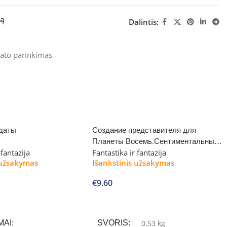
šą
Dalintis:
ato parinkimas
даты
Создание представителя для
Планеты Восемь.Сентиментальные
 fantazija
Fantastika ir fantazija
агенты в Империи Волиен
 užsakymas
Išankstinis užsakymas
€
9.60
Į krepšelį
MAI
SVORIS
0.53 kg