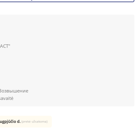
АСТ"
 Возвышение
avaitė
rugpjūčio d.
(prekė užsakoma)