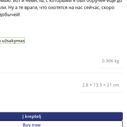
емью. Вот и невесты, с которыми я был обручен еще до
и. Ну а те враги, что охотятся на нас сейчас, скоро
 добычей!
is užsakymas
0.306 kg
2.8 × 13.5 × 21 cm
Į krepšelį
Buy now