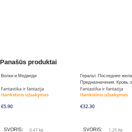
Panašūs produktai
Волки и Медведи
Геральт. Последнее жела
Предназначения. Кровь 
Fantastika ir fantazija
Fantastika ir fantazija
Презрения
Išankstinis užsakymas
Išankstinis užsakymas
€
5.90
€
32.30
Į krepšelį
Į krepšelį
SVORIS
0.47 kg
SVORIS
1.25 kg