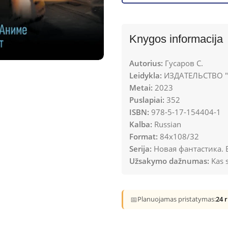
Knygos informacija
Autorius:
Гусаров С.
Leidykla:
ИЗДАТЕЛЬСТВО "
Metai:
2023
Puslapiai:
352
ISBN:
978-5-17-154404-1
Kalba:
Russian
Format:
84x108/32
Serija:
Новая фантастика.
Užsakymo dažnumas:
Kas s
📅
Planuojamas pristatymas:
24 