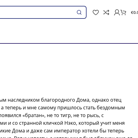
€
0.
Ieškoti
й
ым наследником благородного Дома, однако отец
 а теперь и мне самому пришлось стать бездомным
явился «братан», не то тигр, не то рысь, с
и и со странной кличкой Нэко, который учит меня
икие Дома и даже сам император хотели бы теперь