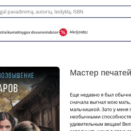
Pristatymas į bet kurią pasaulio šalį!
Akcijos
s
Vaikams
Knygos dovanoms
Блог
RU
ей
Мастер печате
Еще недавно я был обычн
сначала выгнал мою мать,
мальчишкой. Зато у меня по
необычными способностям
удивительным вещам! Вел