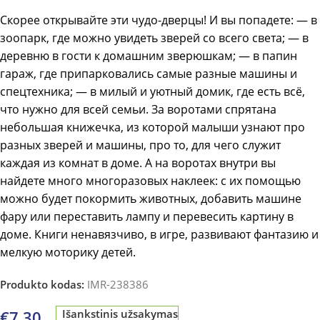
Скорее открывайте эти чудо-дверцы! И вы попадете: — в
зоопарк, где можно увидеть зверей со всего света; — в
деревню в гости к домашним зверюшкам; — в папин
гараж, где припарковались самые разные машины и
спецтехника; — в милый и уютный домик, где есть всё,
что нужно для всей семьи. За воротами спрятана
небольшая книжечка, из которой малыши узнают про
разных зверей и машины, про то, для чего служит
каждая из комнат в доме. А на воротах внутри вы
найдете много многоразовых наклеек: с их помощью
можно будет покормить животных, добавить машине
фару или переставить лампу и перевесить картину в
доме. Книги ненавязчиво, в игре, развивают фантазию и
мелкую моторику детей.
Produkto kodas:
IMR-238386
€
7.30
Išankstinis užsakymas