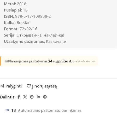
Metai:
2018
Puslapiai:
16
ISBN:
978-5-17-109858-2
Kalba:
Russian
Format:
72x92/16
Serija:
Открывай-ка, наклей-ка!
Užsakymo dažnumas:
Kas savaitė
📅
Planuojamas pristatymas:
24 rugpjūčio d.
(prekė užsakoma)
Palyginti
Į norų sąrašą
Dalintis:
18
Automatinis paštomato parinkimas