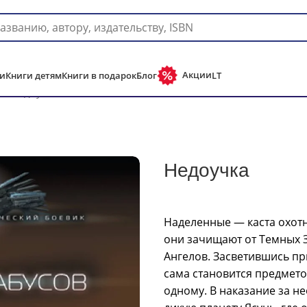
Доставка в любую страну мира!
Акции
и
Книги детям
Книги в подарок
Блог
LT
зи
Недоучка
Недоучка
Наделенные — каста охотн
они зачищают от Темных 
Ангелов. Засветившись пр
сама становится предмето
одному. В наказание за н