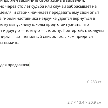
 он должен закончить свою жизнь в забвении.
 но через сто лет судьба или случай забрасывает на
 Земля, и старик начинает передавать ему свой опыт
е гибели наставника недоучке удается вернуться в
ему выпускнику школы пред- стоит узнать, что
 и другую — темную — сторону. Полтергейст, колдуны
пиры — вот неполный список тех, с кем придется
бы выжить.
 для предзаказа
0.283 кг
2.7 × 13.4 × 20.9 см