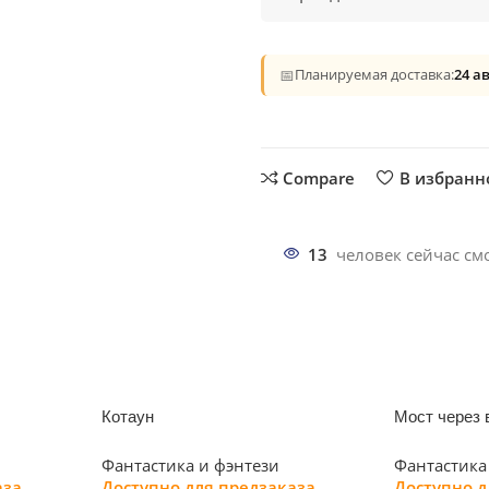
📅
Планируемая доставка:
24 а
Compare
В избранн
13
человек сейчас смо
Котаун
Мост через 
Фантастика и фэнтези
Фантастика
аза
Доступно для предзаказа
Доступно д