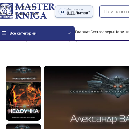
Skip to navigation
Доставка в
LT
▾
Skip to main content
🇱🇹
Литва
Главная
Бестселлеры
Новинк
Все категории
Главная
Художественная литература
Фантастика и фэнте