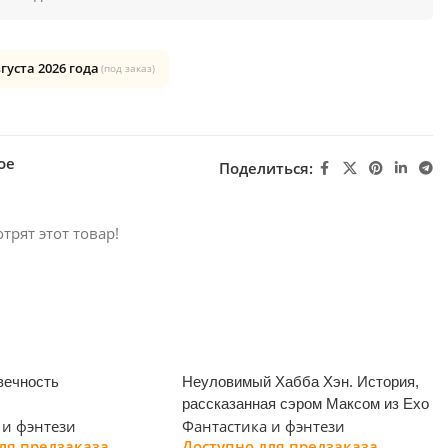
вгуста 2026 года
(под заказ)
ое
Поделиться:
трят этот товар!
вечность
Неуловимый Хабба Хэн. История,
рассказанная сэром Максом из Ехо
 и фэнтези
Фантастика и фэнтези
ля предзаказа
Доступно для предзаказа