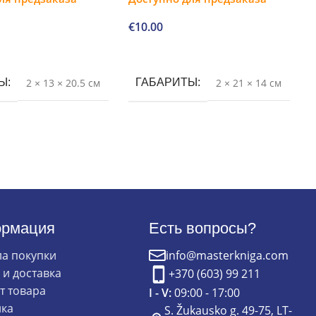
€
10.00
В корзину
ТЫ
2 × 13 × 20.5 см
ГАБАРИТЫ
2 × 21 × 14 см
рмация
Есть вопросы?
а покупки
info@masterkniga.com
 и доставка
+370 (603) 99 211
т товара
I - V:
09:00 - 17:00
ка
S. Žukausko g. 49-75, LT-