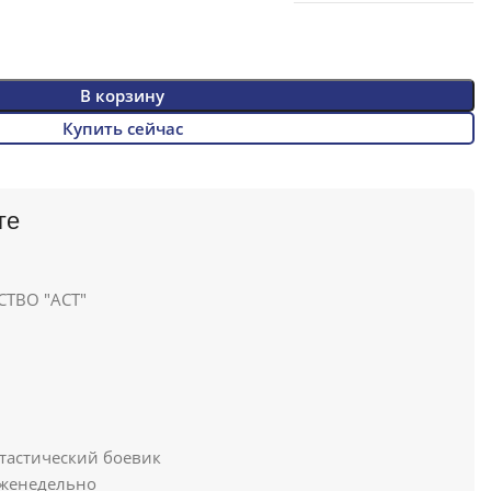
В корзину
Купить сейчас
ге
ТВО "АСТ"
астический боевик
женедельно