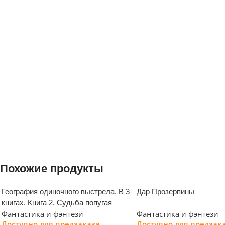
Похожие продукты
География одиночного выстрела. В 3
Дар Прозерпины
книгах. Книга 2. Судьба попугая
Фантастика и фэнтези
Фантастика и фэнтези
Доступно для предзаказа
Доступно для предзак