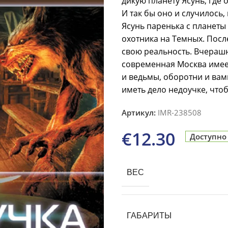
дикую планету Ясунь, где
И так бы оно и случилось,
Ясунь паренька с планеты
охотника на Темных. Посл
свою реальность. Вчерашн
современная Москва имеет
и ведьмы, оборотни и вам
иметь дело недоучке, что
Артикул:
IMR-238508
€
12.30
Доступно
ВЕС
ГАБАРИТЫ