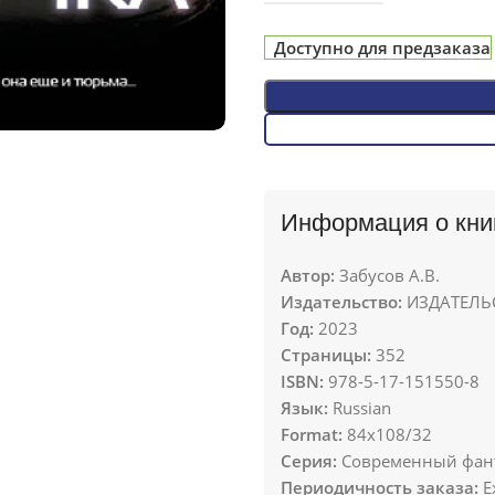
Доступно для предзаказа
Информация о кни
Автор:
Забусов А.В.
Издательство:
ИЗДАТЕЛЬС
Год:
2023
Страницы:
352
ISBN:
978-5-17-151550-8
Язык:
Russian
Format:
84x108/32
Серия:
Современный фант
Периодичность заказа:
Е