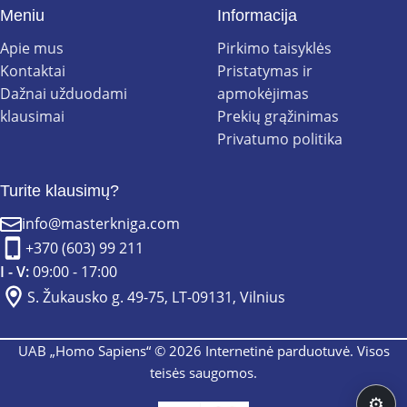
Meniu
Informacija
Apie mus
Pirkimo taisyklės
Kontaktai
Pristatymas ir
Dažnai užduodami
apmokėjimas
klausimai
Prekių grąžinimas
Privatumo politika
Turite klausimų?
info@masterkniga.com
+370 (603) 99 211
I - V:
09:00 - 17:00
S. Žukausko g. 49-75, LT-09131, Vilnius
UAB „Homo Sapiens“ © 2026 Internetinė parduotuvė. Visos
teisės saugomos.
⚙