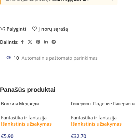
Palyginti
Į norų sąrašą
Dalintis:
10
Automatinis paštomato parinkimas
Panašūs produktai
Волки и Медведи
Гиперион. Падение Гипериона
Fantastika ir fantazija
Fantastika ir fantazija
Išankstinis užsakymas
Išankstinis užsakymas
€
5.90
€
32.70