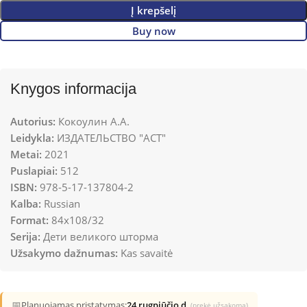
Į krepšelį
Buy now
Knygos informacija
Autorius:
Кокоулин А.А.
Leidykla:
ИЗДАТЕЛЬСТВО "АСТ"
Metai:
2021
Puslapiai:
512
ISBN:
978-5-17-137804-2
Kalba:
Russian
Format:
84x108/32
Serija:
Дети великого шторма
Užsakymo dažnumas:
Kas savaitė
📅
Planuojamas pristatymas:
24 rugpjūčio d.
(prekė užsakoma)