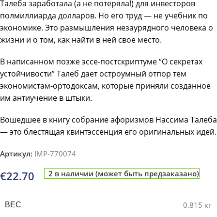
Талеба заработала (а не потеряла!) для инвесторов
полмиллиарда долларов. Но его труд — не учебник по
экономике. Это размышления незаурядного человека о
жизни и о том, как найти в ней свое место.
В написанном позже эссе-постскриптуме “О секретах
устойчивости” Талеб дает остроумный отпор тем
экономистам-ортодоксам, которые приняли созданное
им антиучение в штыки.
Вошедшее в книгу собрание афоризмов Нассима Талеба
— это блестящая квинтэссенция его оригинальных идей.
Артикул:
IMP-770074
€
22.70
2 в наличии (может быть предзаказано)
0.815 кг
ВЕС