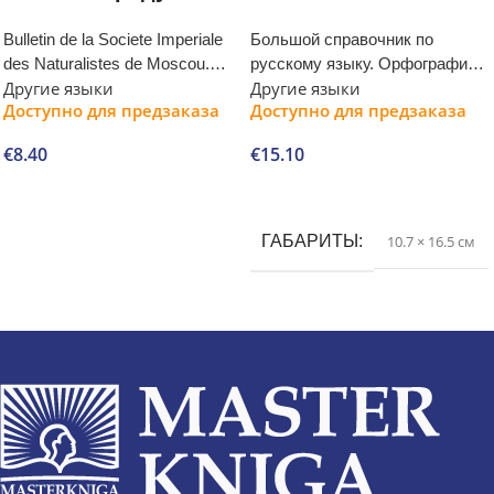
Bulletin de la Societe Imperiale
Большой справочник по
des Naturalistes de Moscou.
русскому языку. Орфография.
Другие языки
Другие языки
Tome 9
Пунктуация. Орфографический
Доступно для предзаказа
Доступно для предзаказа
словарь. Прописная или
строчная?
€
8.40
€
15.10
В корзину
В корзину
ГАБАРИТЫ
10.7 × 16.5 см