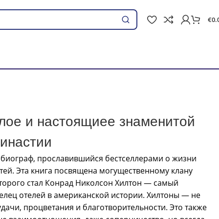
€
0.
Поиск
лое и настоящиее знаменитой
династии
 биограф, прославившийся бестселлерами о жизни
тей. Эта книга посвящена могущественному клану
торого стал Конрад Николсон Хилтон — самый
елец отелей в американской истории. Хилтоны — не
удачи, процветания и благотворительности. Это также