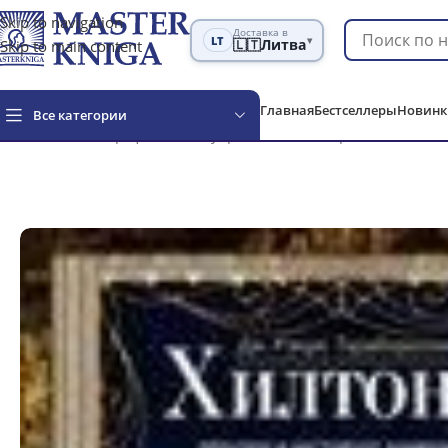
Skip to navigation
Доставка в
LT
▾
Skip to main content
🇱🇹
Литва
Главная
Бестселлеры
Новинк
Все категории
Главная
Биографии и мемуары
Хилтоны. Прошлое и нас