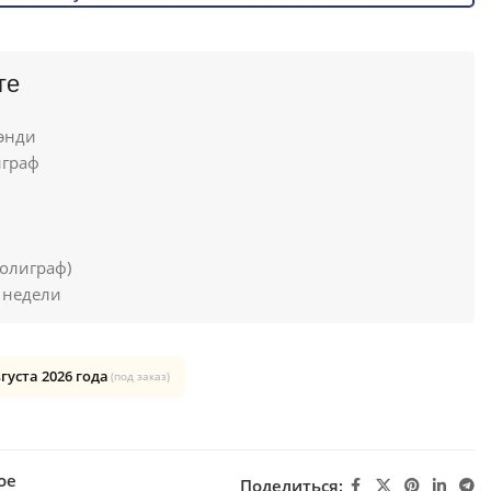
ге
энди
граф
олиграф)
 недели
вгуста 2026 года
(под заказ)
ое
Поделиться: