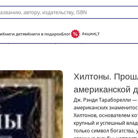
Доставка в любую страну мира!
Акции
и
Книги детям
Книги в подарок
Блог
LT
тоящиее знаменитой американской династии
Хилтоны. Прош
американской 
Дж. Рэнди Тараборелли —
американских знаменитос
Хилтонов, основателем ко
крупный и успешный влад
только символ богатства, 