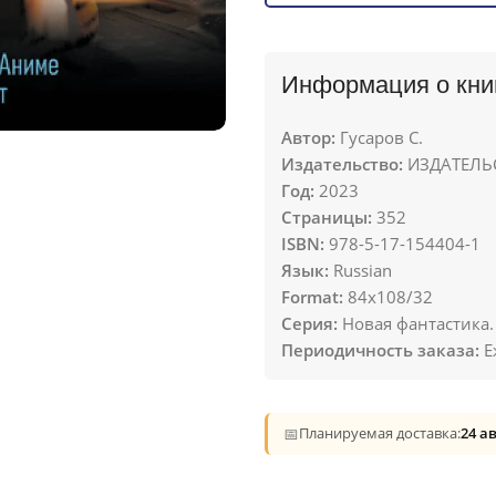
Информация о кни
Автор:
Гусаров С.
Издательство:
ИЗДАТЕЛЬС
Год:
2023
Страницы:
352
ISBN:
978-5-17-154404-1
Язык:
Russian
Format:
84x108/32
Серия:
Новая фантастика
Периодичность заказа:
Е
📅
Планируемая доставка:
24 а