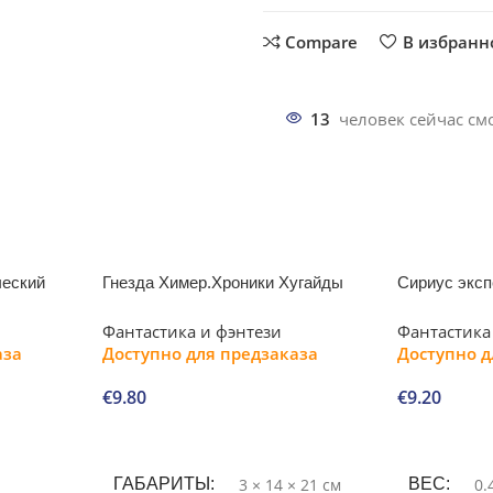
Compare
В избранн
13
человек сейчас смо
ческий
Гнезда Химер.Хроники Хугайды
Сириус экс
Фантастика и фэнтези
Фантастика
аза
Доступно для предзаказа
Доступно д
€
9.80
€
9.20
В корзину
В корзину
ГАБАРИТЫ
3 × 14 × 21 см
ВЕС
0.