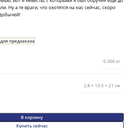
емью. Вот и невесты, с которыми я был обручен еще до
и. Ну а те враги, что охотятся на нас сейчас, скоро
 добычей!
 для предзаказа
0.306 кг
2.8 × 13.5 × 21 см
В корзину
Купить сейчас