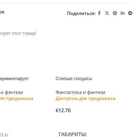
ое
Поделиться:
трят этот товар!
периментирует
Слепые солдаты
 и фэнтези
Фантастика и фэнтези
ля предзаказа
Доступно для предзаказа
€
12.70
В корзину
43 кг
ГАБАРИТЫ