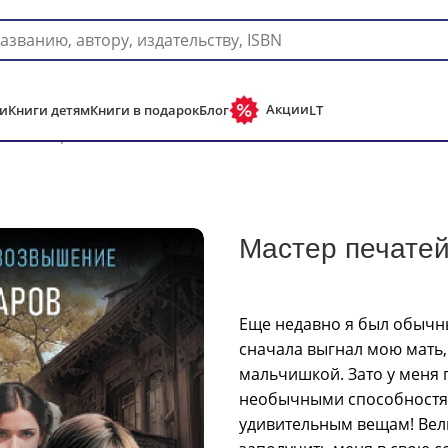
Доставка в любую страну мира!
Акции
и
Книги детям
Книги в подарок
Блог
LT
зи
Мастер печатей
Мастер печате
Еще недавно я был обычн
сначала выгнал мою мать,
мальчишкой. Зато у меня по
необычными способностям
удивительным вещам! Вел