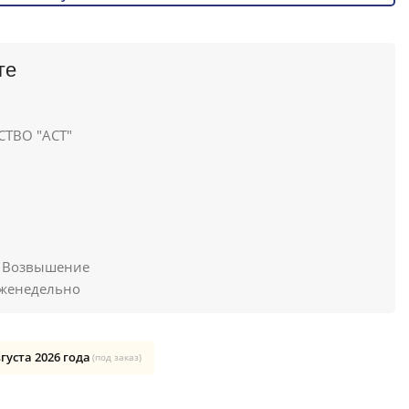
ге
ТВО "АСТ"
. Возвышение
женедельно
вгуста 2026 года
(под заказ)