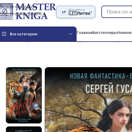
Skip to navigation
Доставка в
LT
▾
Skip to main content
🇱🇹
Литва
Главная
Бестселлеры
Новинк
Все категории
Главная
Художественная литература
Фантастика и фэнте