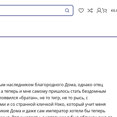
€
0.
Поиск
й
ым наследником благородного Дома, однако отец
 а теперь и мне самому пришлось стать бездомным
явился «братан», не то тигр, не то рысь, с
и и со странной кличкой Нэко, который учит меня
икие Дома и даже сам император хотели бы теперь